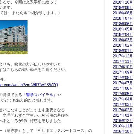
あるか、今回は文系学部に絞って
2018年10月
います。
2018年09月
いては、また別途ご紹介致します。)
2018年08月
2018年07月
2018年06月
2018年05月
2018年04月
2018年03月
2018年02月
2018年01月
2017年12月
2017年11月
よりも、映像の方が伝わりやすいと
2017年10月
ずはこちらの短い動画をご覧ください。
2017年09月
2017年08月
介↓
2017年07月
tube.com/watch?v=nWIRTwYSWZQ
2017年06月
2017年05月
の特徴である
『響学スパイラル』
や
2017年04月
』
がとても魅力的だと感じます。
2017年03月
使いこなすことがますます重要となる
2017年02月
、文理問わず全学生が、AI活用の基礎を
2017年01月
べるところが特に好感を感じました。
2016年12月
2016年11月
ー（副専攻）として「AI活用エキスパートコース」の
2016年10月