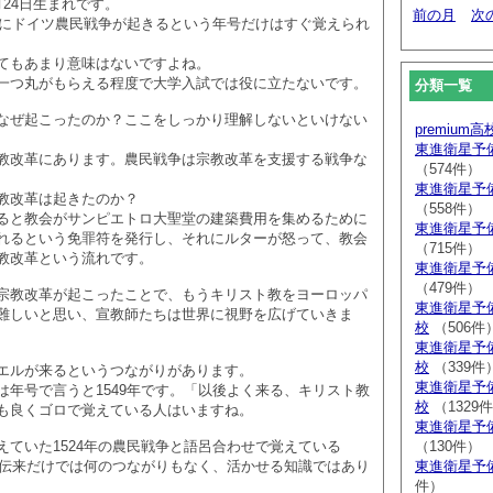
24日生まれです。
前の月
次
4年にドイツ農民戦争が起きるという年号だけはすぐ覚えられ
てもあまり意味はないですよね。
一つ丸がもらえる程度で大学入試では役に立たないです。
分類一覧
なぜ起こったのか？ここをしっかり理解しないといけない
premium
東進衛星予
教改革にあります。農民戦争は宗教改革を支援する戦争な
（574件）
東進衛星予
教改革は起きたのか？
（558件）
ると教会がサンピエトロ大聖堂の建築費用を集めるために
東進衛星予
れるという免罪符を発行し、それにルターが怒って、教会
（715件）
教改革という流れです。
東進衛星予
（479件）
宗教改革が起こったことで、もうキリスト教をヨーロッパ
東進衛星予
難しいと思い、宣教師たちは世界に視野を広げていきま
校
（506件
東進衛星予
校
（339件
エルが来るというつながりがあります。
東進衛星予
は年号で言うと1549年です。「以後よく来る、キリスト教
校
（1329
も良くゴロで覚えている人はいますね。
東進衛星予
えていた1524年の農民戦争と語呂合わせで覚えている
（130件）
ト教伝来だけでは何のつながりもなく、活かせる知識ではあり
東進衛星予
件）