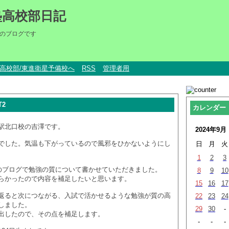
塾高校部日記
のブログです
um高校部/東進衛星予備校へ
RSS
管理者用
T2
カレンダー
駅北口校の吉澤です。
2024年9月
でした。気温も下がっているので風邪をひかないようにし
日
月
火
1
2
3
私のブログで勉強の質について書かせていただきました。
8
9
10
らかったので内容を補足したいと思います。
15
16
17
返ると次につながる、入試で活かせるような勉強が質の高
22
23
24
しました。
29
30
-
出したので、その点を補足します。
-
-
-