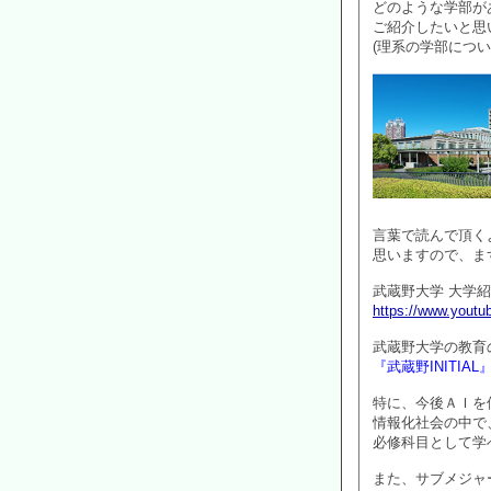
どのような学部が
ご紹介したいと思
(理系の学部につ
言葉で読んで頂く
思いますので、ま
武蔵野大学 大学紹
https://www.you
武蔵野大学の教育
『武蔵野INITIAL
特に、今後ＡＩを
情報化社会の中で
必修科目として学
また、サブメジャ