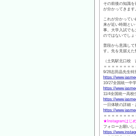
その前後の知識を
が分かってきます
これが分かってい
来が近い時期とい
事。大学入試でも
のではないでしょ
普段から意識して
す。先を見据えた
（土気駅北口校 
＝＝＝＝＝＝＝＝
9/28志田晶先
https://www.jasmec
10/27全国統一
https://www.jasmec
11/4全国統一
https://www.jasmec
一日体験の詳細・
https://www.jasmec
＝＝＝＝＝＝＝＝
★Instagramは
フォローお願いしま
https://www.inst