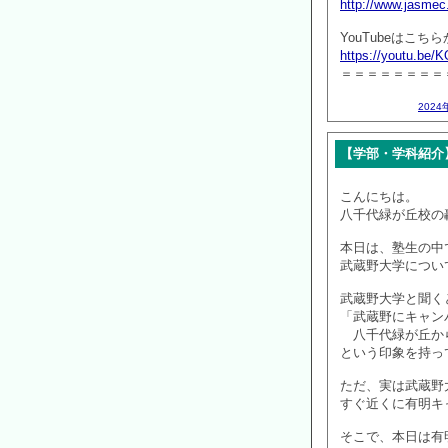
http://www.jasmec
YouTubeはこちら
https://youtu.be
＝＝＝＝＝＝＝＝
2024
【学部・学科紹介
こんにちは。
八千代緑が丘校の
本日は、塾生の中
武蔵野大学につい
武蔵野大学と聞く
「武蔵野にキャン
八千代緑が丘か
という印象を持っ
ただ、実は武蔵野
すぐ近くに有明キ
そこで、本日は有