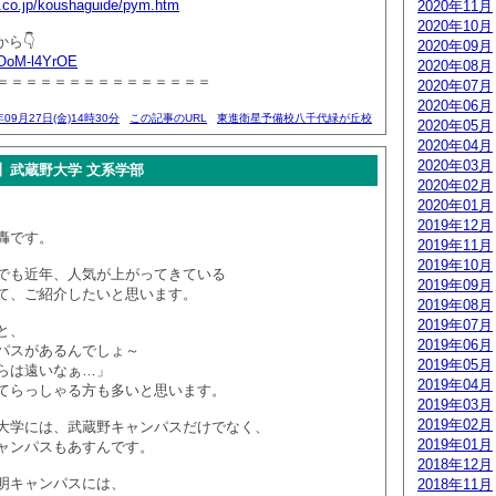
.co.jp/koushaguide/pym.htm
2020年11月
2020年10月
から👇
2020年09月
/KOoM-l4YrOE
2020年08月
＝＝＝＝＝＝＝＝＝＝＝＝＝＝＝
2020年07月
2020年06月
年09月27日(金)14時30分
この記事のURL
東進衛星予備校八千代緑が丘校
2020年05月
2020年04月
2020年03月
】武蔵野大学 文系学部
2020年02月
2020年01月
2019年12月
轟です。
2019年11月
2019年10月
でも近年、人気が上がってきている
2019年09月
て、ご紹介したいと思います。
2019年08月
2019年07月
と、
2019年06月
パスがあるんでしょ～
2019年05月
らは遠いなぁ…」
2019年04月
てらっしゃる方も多いと思います。
2019年03月
2019年02月
大学には、武蔵野キャンパスだけでなく、
2019年01月
ャンパスもあすんです。
2018年12月
明キャンパスには、
2018年11月