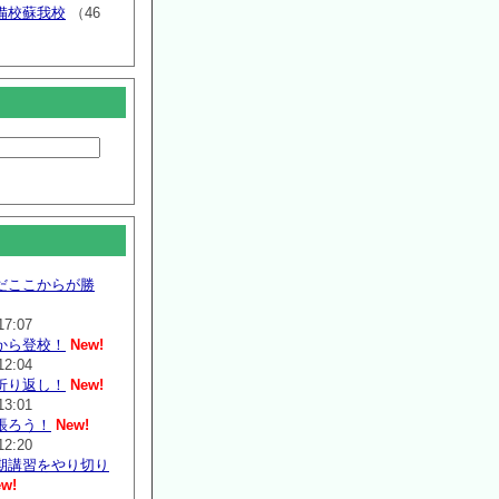
備校蘇我校
（46
だここからが勝
17:07
から登校！
New!
12:04
折り返し！
New!
13:01
張ろう！
New!
12:20
期講習をやり切り
w!