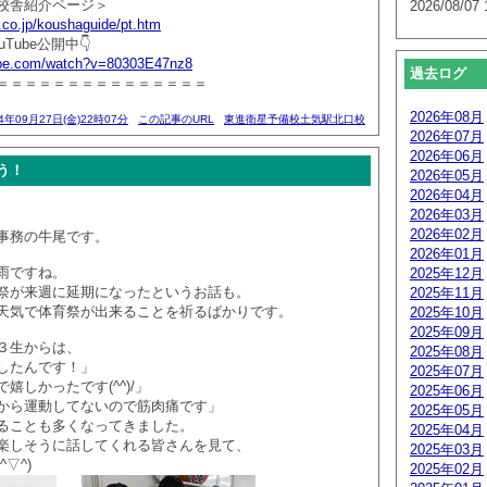
校舎紹介ページ＞
2026/08/07 
.co.jp/koushaguide/pt.htm
Tube公開中👇
ube.com/watch?v=80303E47nz8
過去ログ
＝＝＝＝＝＝＝＝＝＝＝＝＝＝＝
2026年08月
24年09月27日(金)22時07分
この記事のURL
東進衛星予備校土気駅北口校
2026年07月
2026年06月
う！
2026年05月
2026年04月
2026年03月
2026年02月
事務の牛尾です。
2026年01月
雨ですね。
2025年12月
祭が来週に延期になったというお話も。
2025年11月
天気で体育祭が出来ることを祈るばかりです。
2025年10月
2025年09月
３生からは、
2025年08月
したんです！」
2025年07月
嬉しかったです(^^)/」
2025年06月
から運動してないので筋肉痛です」
2025年05月
ることも多くなってきました。
2025年04月
楽しそうに話してくれる皆さんを見て、
2025年03月
▽^)
2025年02月