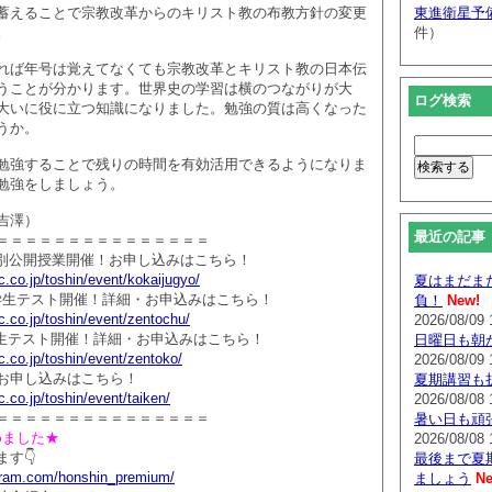
蓄えることで宗教改革からのキリスト教の布教方針の変更
東進衛星予
。
件）
れば年号は覚えてなくても宗教改革とキリスト教の日本伝
うことが分かります。世界史の学習は横のつながりが大
ログ検索
大いに役に立つ知識になりました。勉強の質は高くなった
うか。
勉強することで残りの時間を有効活用できるようになりま
勉強をしましょう。
吉澤）
最近の記事
＝＝＝＝＝＝＝＝＝＝＝＝＝＝＝
生特別公開授業開催！お申し込みはこちら！
.co.jp/toshin/event/kokaijugyo/
夏はまだま
中学生テスト開催！詳細・お申込みはこちら！
負！
New!
.co.jp/toshin/event/zentochu/
2026/08/09 
高校生テスト開催！詳細・お申込みはこちら！
日曜日も朝
.co.jp/toshin/event/zentoko/
2026/08/09 
お申し込みはこちら！
夏期講習も
.co.jp/toshin/event/taiken/
2026/08/08 
＝＝＝＝＝＝＝＝＝＝＝＝＝＝＝
暑い日も頑
じめました★
2026/08/08 
す👇
最後まで夏
agram.com/honshin_premium/
ましょう
Ne