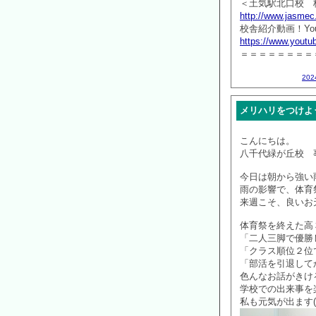
＜土気駅北口校 
http://www.jasmec
校舎紹介動画！You
https://www.yout
＝＝＝＝＝＝＝＝
20
メリハリをつけよ
こんにちは。
八千代緑が丘校 
今日は朝から強い
雨の影響で、体育
来週こそ、良いお
体育祭を終えた高
「二人三脚で優勝
「クラス順位２位で
「部活を引退して
色んなお話がきけ
学校での出来事を
私も元気が出ます(^