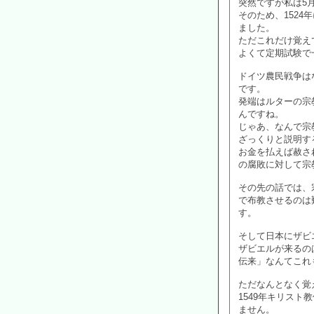
突然ですが私は5月
そのため、152
ました。
ただこれだけ覚え
よくて定期試験で
ドイツ農民戦争は
です。
発端はルターの宗
んですね。
じゃあ、なんで宗
ざっくりと説明す
お金を払えば赦さ
の腐敗に対して宗
その先の話では、
で布教させるのは
す。
そして日本にザビ
ザビエルが来るの
伝来」なんてこれ
ただなんとなく覚
1549年キリス
ません。