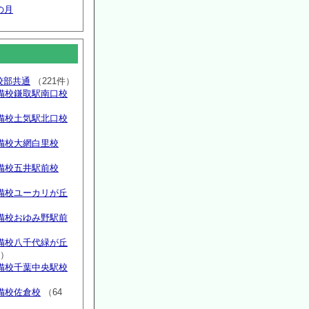
の月
高校部共通
（221件）
備校鎌取駅南口校
備校土気駅北口校
備校大網白里校
備校五井駅前校
備校ユーカリが丘
）
備校おゆみ野駅前
）
備校八千代緑が丘
件）
備校千葉中央駅校
備校佐倉校
（64