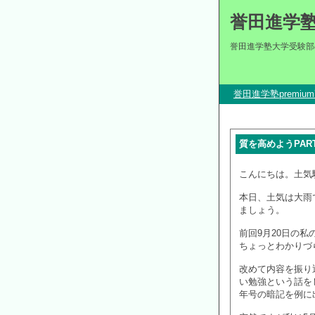
誉田進学
誉田進学塾大学受験部
誉田進学塾premi
質を高めようPAR
こんにちは。土気
本日、土気は大雨
ましょう。
前回9月20日の
ちょっとわかりづ
改めて内容を振り
い勉強という話を
年号の暗記を例に