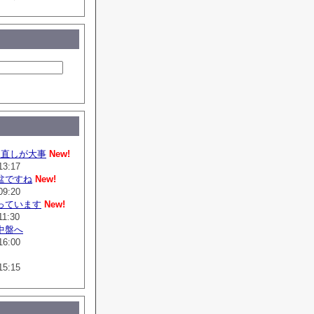
は直しが大事
New!
13:17
盆ですね
New!
09:20
っています
New!
11:30
中盤へ
16:00
15:15