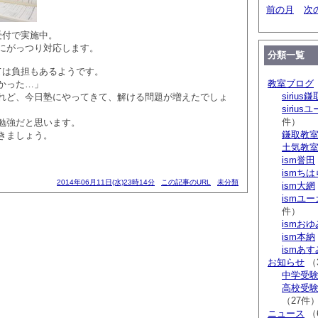
前の月
次
受付で実施中。
にがっつり対応します。
分類一覧
ては負担もあるようです。
教室ブログ
かった…」
sirius鎌
れど、今日塾にやってきて、解ける問題が増えたでしょ
siriu
件）
勉強だと思います。
鎌取教
きましょう。
土気教
ism誉田
ismち
2014年06月11日(水)23時14分
この記事のURL
未分類
ism大網
ismユ
件）
ismお
ism本納
ismあ
お知らせ
（
中学受験 s
高校受験 
（27件
ニュース
（