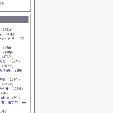
の月
（2631件）
取
（81件）
sユーカリが丘
（100
室
（469件）
室
（148件）
（476件）
はら台
（450件）
（209件）
ーカリが丘
（199
ゆみ野
（184件）
（125件）
すみが丘
（126件）
36件）
irius
（2件）
誉田進学塾 / ism
）
6件）