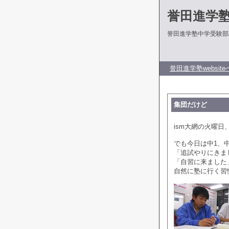
誉田進学
誉田進学塾中学受験部
誉田進学塾website
集団だけど
ism大網の火曜日
でも今日は中1、
「追試やりにきま
「自習に来ました
自然に塾に行く習