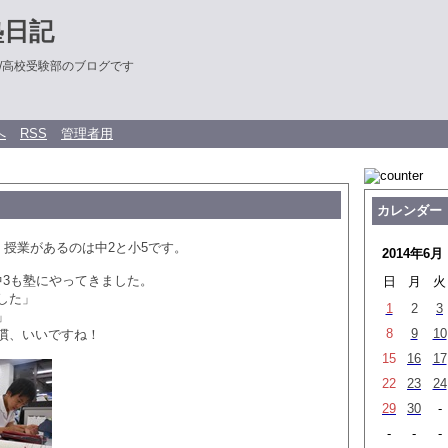
塾日記
/高校受験部のブログです
へ
RSS
管理者用
カレンダー
、授業があるのは中2と小5です。
2014年6月
中3も塾にやってきました。
日
月
火
した」
1
2
3
」
8
9
10
慣、いいですね！
15
16
17
22
23
24
29
30
-
-
-
-