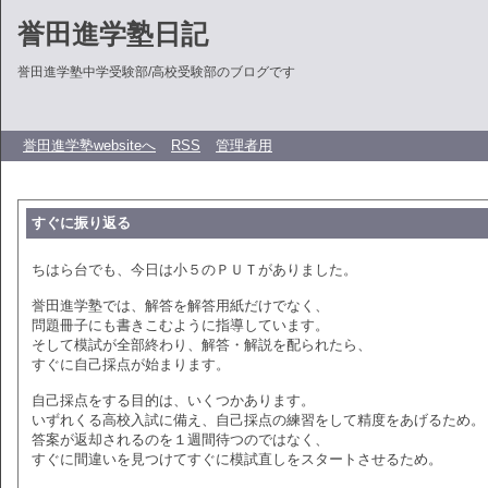
誉田進学塾日記
誉田進学塾中学受験部/高校受験部のブログです
誉田進学塾websiteへ
RSS
管理者用
すぐに振り返る
ちはら台でも、今日は小５のＰＵＴがありました。
誉田進学塾では、解答を解答用紙だけでなく、
問題冊子にも書きこむように指導しています。
そして模試が全部終わり、解答・解説を配られたら、
すぐに自己採点が始まります。
自己採点をする目的は、いくつかあります。
いずれくる高校入試に備え、自己採点の練習をして精度をあげるため。
答案が返却されるのを１週間待つのではなく、
すぐに間違いを見つけてすぐに模試直しをスタートさせるため。