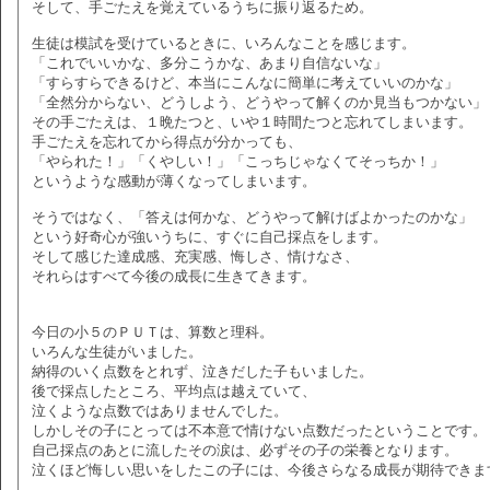
そして、手ごたえを覚えているうちに振り返るため。
生徒は模試を受けているときに、いろんなことを感じます。
「これでいいかな、多分こうかな、あまり自信ないな」
「すらすらできるけど、本当にこんなに簡単に考えていいのかな」
「全然分からない、どうしよう、どうやって解くのか見当もつかない」
その手ごたえは、１晩たつと、いや１時間たつと忘れてしまいます。
手ごたえを忘れてから得点が分かっても、
「やられた！」「くやしい！」「こっちじゃなくてそっちか！」
というような感動が薄くなってしまいます。
そうではなく、「答えは何かな、どうやって解けばよかったのかな」
という好奇心が強いうちに、すぐに自己採点をします。
そして感じた達成感、充実感、悔しさ、情けなさ、
それらはすべて今後の成長に生きてきます。
今日の小５のＰＵＴは、算数と理科。
いろんな生徒がいました。
納得のいく点数をとれず、泣きだした子もいました。
後で採点したところ、平均点は越えていて、
泣くような点数ではありませんでした。
しかしその子にとっては不本意で情けない点数だったということです。
自己採点のあとに流したその涙は、必ずその子の栄養となります。
泣くほど悔しい思いをしたこの子には、今後さらなる成長が期待できま