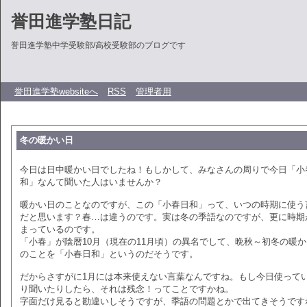
誉田進学塾日記
誉田進学塾中学受験部/高校受験部のブログです
誉田進学塾websiteへ
RSS
管理者用
冬の暖かい日
今日は日中暖かい日でしたね！もしかして、みなさんの周りで今日「小
和」なんて聞いた人はいませんか？
暖かい日のことなのですが、この「小春日和」って、いつの時期に使う
だと思います？春…は違うのです。実は冬の季語なのですが、更に時期
まっているのです。
「小春」が陰暦10月（現在の11月頃）の異名でして、晩秋～初冬の暖
のことを「小春日和」というのだそうです。
だからさすがに1月には本来使えない言葉なんですね。もし今日使って
り聞いたりしたら、それは残念！ってことですかね。
字面だけ見ると勘違いしそうですが、季語の問題とかで出てきそうです