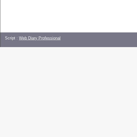
Script :
Web Diary Professional