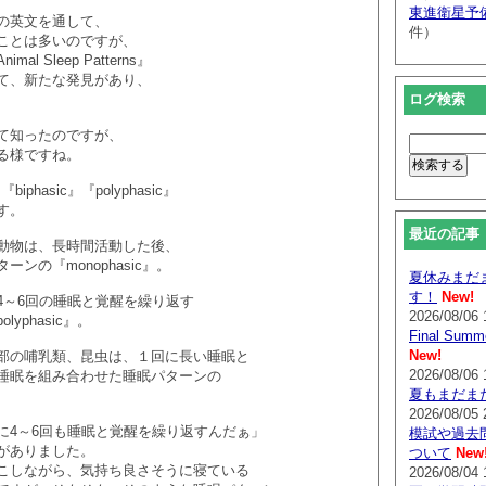
東進衛星予
の英文を通して、
件）
ことは多いのですが、
l Sleep Patterns』
て、新たな発見があり、
ログ検索
て知ったのですが、
る様ですね。
『biphasic』『polyphasic』
す。
最近の記事
動物は、長時間活動した後、
ンの『monophasic』。
夏休みまだ
す！
New!
4～6回の睡眠と覚醒を繰り返す
2026/08/06 
yphasic』。
Final Su
New!
部の哺乳類、昆虫は、１回に長い睡眠と
2026/08/06 
睡眠を組み合わせた睡眠パターンの
夏もまだま
2026/08/05 
に4～6回も睡眠と覚醒を繰り返すんだぁ」
模試や過去
がありました。
ついて
New
こしながら、気持ち良さそうに寝ている
2026/08/04 