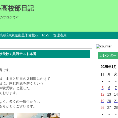
塾高校部日記
のブログです
um高校部/東進衛星予備校へ
RSS
管理者用
受験 / 共通テスト本番
カレンダー
2025年1月
轟です。
日
月
火
は、本日と明日の２日間にかけて
-
-
-
日に、同じ問題を解くという
5
6
7
体験受験』と題した
ております。
12
13
14
19
20
21
なく、多くの一般生からも
ありがとうございます。
26
27
28
-
-
-