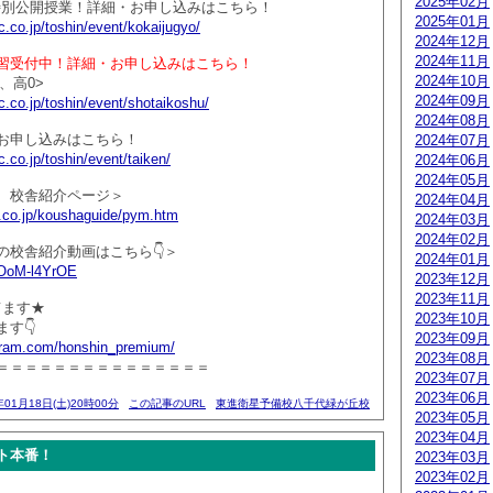
2025年02月
生特別公開授業！詳細・お申し込みはこちら！
2025年01月
.co.jp/toshin/event/kokaijugyo/
2024年12月
2024年11月
習受付中！詳細・お申し込みはこちら！
2024年10月
、高0>
2024年09月
.co.jp/toshin/event/shotaikoshu/
2024年08月
お申し込みはこちら！
2024年07月
.co.jp/toshin/event/taiken/
2024年06月
2024年05月
 校舎紹介ページ＞
2024年04月
.co.jp/koushaguide/pym.htm
2024年03月
2024年02月
の校舎紹介動画はこちら👇＞
2024年01月
/KOoM-l4YrOE
2023年12月
2023年11月
ってます★
2023年10月
す👇
2023年09月
agram.com/honshin_premium/
2023年08月
＝＝＝＝＝＝＝＝＝＝＝＝＝＝＝
2023年07月
2023年06月
年01月18日(土)20時00分
この記事のURL
東進衛星予備校八千代緑が丘校
2023年05月
2023年04月
ト本番！
2023年03月
2023年02月