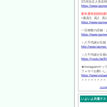
2/1河合正人先
https://www.jasmec
新年度特別招待講
<新高3、高2、高1
https://www.jasmec
一日体験の詳細・
https://www.jasmec
＜八千代緑が丘校
http://www.jasmec
＜八千代緑が丘校
https://youtu.be
★Instagramや
フォローお願いしま
https://www.inst
＝＝＝＝＝＝＝＝
2025
いよいよ共通テス