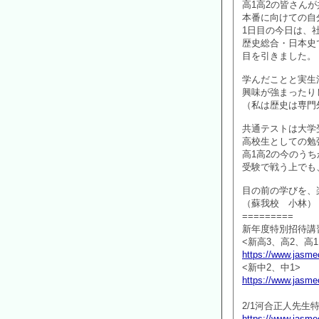
高1高2の皆さん
本番に向けての自
1日目の今日は、
歴史総合・日本史
目を引きました。
学んだことと実生
興味が強まったり
（私は歴史は専門
共通テストは大学
高校生としての勉
高1高2の今のう
受験で戦う上でも
目の前の学びを、
（蘇我校 小林）
=========
新年度特別招待講
<新高3、高2、高1
https://www.jasmec
<新中2、中1>
https://www.jasmec
2/1河合正人先
https://www.jasmec