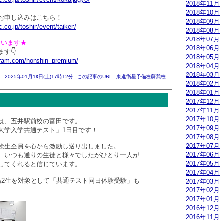
2018年11月
2018年10月
お申し込みはこちら！
2018年09月
.co.jp/toshin/event/taiken/
2018年08月
2018年07月
っています★
2018年06月
す👇
2018年05月
agram.com/honshin_premium/
2018年04月
2018年03月
2025年01月18日(土)17時12分
この記事のURL
東進衛星予備校蘇我校
2018年02月
2018年01月
！
2017年12月
2017年11月
2017年10月
は、五井駅前校の富田です。
2017年09月
大学入学共通テスト」1日目です！
2017年08月
2017年07月
験生全員を心から激励し送り出しました。
2017年06月
、いつも通りの生徒と様々でしたがひとり一人が
2017年05月
してくれると信じています。
2017年04月
高2生を対象として「共通テスト同日体験受験」も
2017年03月
2017年02月
2017年01月
2016年12月
2016年11月