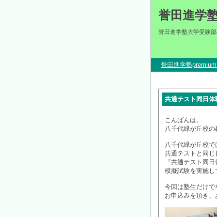
誉田進学
誉田進学塾大学受験部
誉田進学塾premi
共通テスト同日体験
こんばんは。
八千代緑が丘校の
八千代緑が丘校で
共通テストと同じ
『共通テスト同日
模擬試験を実施し
今回は塾生だけで
お申込みを頂き、