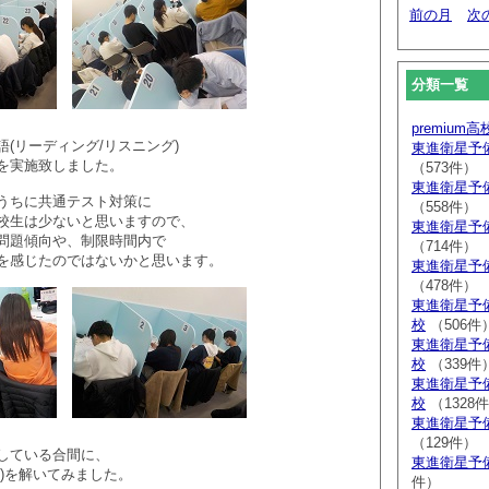
前の月
次
分類一覧
premium
(リーディング/リスニング)
東進衛星予
を実施致しました。
（573件）
東進衛星予
うちに共通テスト対策に
（558件）
校生は少ないと思いますので、
東進衛星予
問題傾向や、制限時間内で
（714件）
を感じたのではないかと思います。
東進衛星予
（478件）
東進衛星予
校
（506件
東進衛星予
校
（339件
東進衛星予
校
（1328
東進衛星予
（129件）
している合間に、
東進衛星予
グ)を解いてみました。
件）