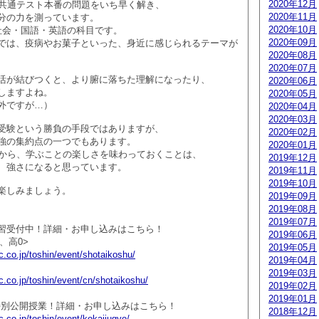
2020年12月
が共通テスト本番の問題をいち早く解き、
2020年11月
分の力を測っています。
2020年10月
社会・国語・英語の科目です。
2020年09月
では、疫病やお菓子といった、身近に感じられるテーマが
2020年08月
2020年07月
活が結びつくと、より腑に落ちた理解になったり、
2020年06月
しますよね。
2020年05月
外ですが…）
2020年04月
2020年03月
受験という勝負の手段ではありますが、
2020年02月
強の集約点の一つでもあります。
2020年01月
ちから、学ぶことの楽しさを味わっておくことは、
2019年12月
、強さになると思っています。
2019年11月
2019年10月
楽しみましょう。
2019年09月
2019年08月
2019年07月
習受付中！詳細・お申し込みはこちら！
2019年06月
、高0>
2019年05月
.co.jp/toshin/event/shotaikoshu/
2019年04月
2019年03月
.co.jp/toshin/event/cn/shotaikoshu/
2019年02月
2019年01月
生特別公開授業！詳細・お申し込みはこちら！
2018年12月
.co.jp/toshin/event/kokaijugyo/