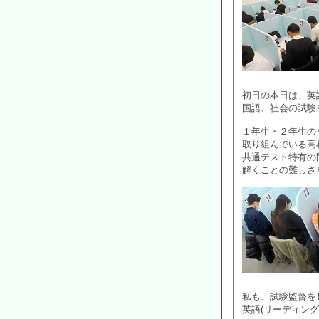
初日の本日は、英語
国語、社会の試験
１年生・２年生の
取り組んでいる高
共通テスト特有の
解くことの難しさ
私も、試験監督を
英語(リーディン