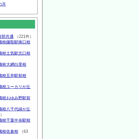
の月
高校部共通
（221件）
備校鎌取駅南口校
備校土気駅北口校
備校大網白里校
備校五井駅前校
備校ユーカリが丘
）
備校おゆみ野駅前
）
備校八千代緑が丘
件）
備校千葉中央駅校
備校佐倉校
（63