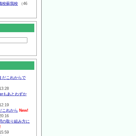
備校蘇我校
（46
まだこれからで
13:28
mmerもあとわずか
12:19
だこれから
New!
20:16
問の取り組み方に
!
15:59