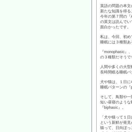
英語の問題の本文
新たな知識を得る
今年の第７問の『Anima
の英文は読んでい
面白かったです。
私は、今回、初め
睡眠には３種類あ
『monophasic』、
の３種類だそうで
人間や多くの大型
長時間眠る睡眠パター
犬や猫は、１日に
睡眠パターンの『pol
そして、鳥類や一
短い昼寝のような
『biphasic』。
「犬や猫って１日
という新鮮が発見
猫って、日向ぼっ