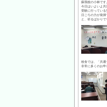
蘇我校の小林です
今日はいよいよ共
受験に行っている
日ごろの力が発揮
と、祈るばかりで
校舎では、「共通
非常に多くのお申