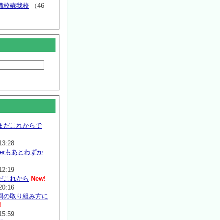
備校蘇我校
（46
まだこれからで
13:28
mmerもあとわずか
12:19
だこれから
New!
20:16
問の取り組み方に
!
15:59