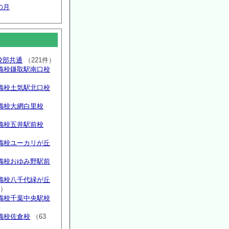
の月
高校部共通
（221件）
備校鎌取駅南口校
備校土気駅北口校
備校大網白里校
備校五井駅前校
備校ユーカリが丘
）
備校おゆみ野駅前
）
備校八千代緑が丘
件）
備校千葉中央駅校
備校佐倉校
（63