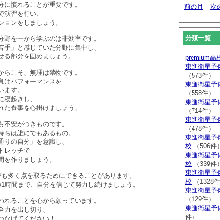
分に慣れることが重要です。
前の月
次
で演習を行い、
ションをしましょう。
分類一覧
分野を一から学ぶのは非効率です。
苦手」と感じていた分野に集中し、
せる部分を固めましょう。
premium
東進衛星予
からこそ、無理は禁物です。
（573件）
良はパフォーマンスを
東進衛星予
います。
（558件）
に寝起きし、
東進衛星予
れた食事を心掛けましょう。
（714件）
東進衛星予
も不安がつきものです。
（478件）
持ちは誰にでもあるもの。
東進衛星予
通りの自分」を意識し、
校
（506件
トレッチで
東進衛星予
間を作りましょう。
校
（339件
東進衛星予
でも多く点を取るためにできることがあります。
校
（1328
の1時間まで、自分を信じて努力し続けましょう。
東進衛星予
（129件）
われることを心から願っています。
東進衛星予
全力を出し切り、
件）
つなげてください！