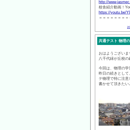
http://www.jasmec
校舎紹介動画！You
https://youtu.be
＝＝＝＝＝＝＝＝
2
共通テスト 物理の学
おはようございま
八千代緑が丘校の
今回は、物理の学
昨日の続きとして
テ物理で特に注意
書かせて頂きたい