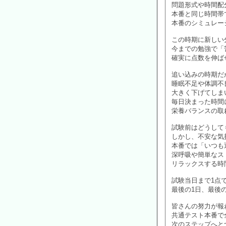
問題形式や時間配
本番と同じ時間帯
本番のシミュレー
この時期に新しい
今までの勉強で「
確実に点数を伸ば
追い込みの時期だ
睡眠不足や体調不
大きく下げてしま
毎日決まった時間
栄養バランスの取
試験前はどうして
しかし、不安な気
本番では「いつも
深呼吸や簡単なス
リラックスする時
試験当日まで1点
最後の1日、最後
皆さんの努力が報
共通テスト本番で
次のステップへと