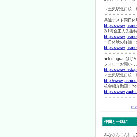
（土気駅北口校 
＝＝＝＝＝＝＝＝
共通テスト同日体
https://www.jasmec
2/1河合正人先
https://www.jasmec
一日体験の詳細・
https://www.jasmec
＝＝＝＝＝＝＝＝
★Instagramは
フォローお願いしま
https://www.inst
＜土気駅北口校 
http://www.jasmec
校舎紹介動画！You
https://www.yout
＝＝＝＝＝＝＝＝
20
仲間と一緒に
みなさんこんにち