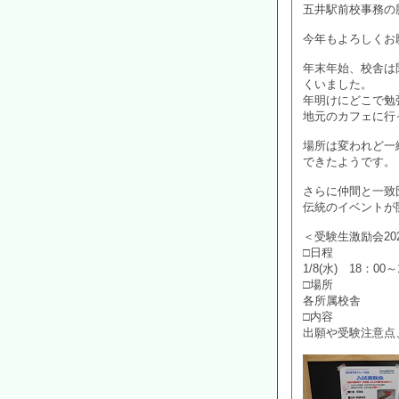
五井駅前校事務の
今年もよろしくお
年末年始、校舎は
くいました。
年明けにどこで勉
地元のカフェに行
場所は変われど一
できたようです。
さらに仲間と一致団
伝統のイベントが
＜受験生激励会20
□日程
1/8(水) 18：0
□場所
各所属校舎
□内容
出願や受験注意点