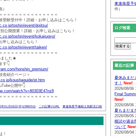
東進衛星予
島）
件）
＝＝＝＝＝＝＝＝＝＝＝＝＝＝＝
験受験受付中！詳細・お申し込みはこちら！
.co.jp/toshin/event/dojitsu/
ログ検索
生特別公開授業！詳細・お申し込みはこちら！
.co.jp/toshin/event/kokaijugyo/
お申し込みはこちら！
.co.jp/toshin/event/taiken/
＝＝＝＝＝＝＝＝＝＝＝＝＝＝＝
じめました★
す👇
最近の記事
agram.com/honshin_premium/
校舎紹介ページ＞
夏休みまだ
.co.jp/koushaguide/pt.htm
す！
New!
Tube公開中👇
2026/08/06 
ube.com/watch?v=80303E47nz8
Final Su
＝＝＝＝＝＝＝＝＝＝＝＝＝＝＝
New!
2026/08/06 
25年01月06日(月)15時05分
この記事のURL
東進衛星予備校土気駅北口校
夏もまだま
2026/08/05 
模試や過去
ついて
New
2026/08/04 
は！