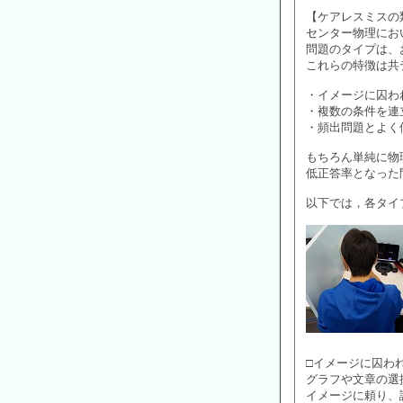
【ケアレスミスの
センター物理にお
問題のタイプは、
これらの特徴は共
・イメージに囚わ
・複数の条件を連
・頻出問題とよく
もちろん単純に物
低正答率となった
以下では，各タイ
□イメージに囚わ
グラフや文章の選
イメージに頼り、