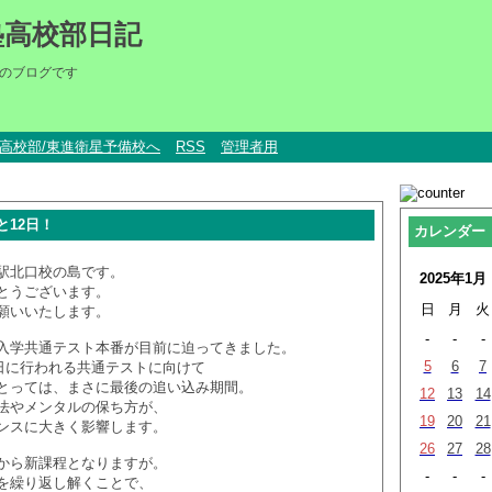
塾高校部日記
のブログです
um高校部/東進衛星予備校へ
RSS
管理者用
と12日！
カレンダー
駅北口校の島です。
2025年1月
とうございます。
日
月
火
願いいたします。
-
-
-
入学共通テスト本番が目前に迫ってきました。
5
6
7
9日に行われる共通テストに向けて
とっては、まさに最後の追い込み期間。
12
13
14
法やメンタルの保ち方が、
19
20
21
ンスに大きく影響します。
26
27
28
から新課程となりますが。
-
-
-
を繰り返し解くことで、