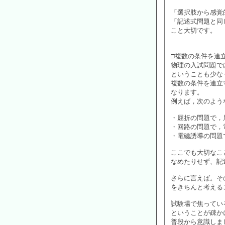
「選択肢から感覚
「記述式問題と同
こと大切です。
□複数の条件を連
物理の入試問題で
ということも少な
複数の条件を連立
なります。
例えば，次のよう
・屈折の問題で，
・回路の問題で，
・電磁誘導の問題
ここでも大切なこ
なめたりせず、記
さらに言えば。そ
をきちんと考える
試験場で焦ってい
ということが疎か
普段から意識しま