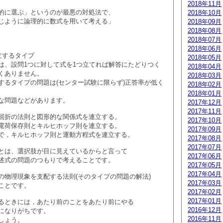
2018年11月
的に選ぶ」というのが最悪の対処法で、
2018年10月
じように論理的に数式を用いて考える」
2018年09月
2018年08月
2018年07月
2018年06月
立するタイプ
2018年05月
は、設問1つに対して式を1つ立てれば解答にたどりつく
2018年04月
くありません。
2018年03月
するタイプの問題は(センター試験に限らず)正答率が低く
2018年02月
2018年01月
な問題などがあります。
2017年12月
2017年11月
屈折の法則と図形的な関係式を連立する。
2017年10月
電荷保存則とキルヒホッフ則を連立する。
2017年09月
で，キルヒホッフ則と運動方程式を連立する。
2017年08月
2017年07月
とは、選択肢が目に見えているからと言って
2017年06月
述式の問題のつもりで考えることです。
2017年05月
2017年04月
の物理現象を支配する法則(そのタイプの問題の解法)
2017年03月
ことです。
2017年02月
2017年01月
るときには，あたり前のことをあたり前にやる
2016年12月
になりがちです。
2016年11月
しょう。