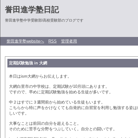
誉田進学塾日記
誉田進学塾中学受験部/高校受験部のブログです
誉田進学塾websiteへ
RSS
管理者用
定期試験勉強 in 大網
本日はism大網からお伝えします。
大網白里市の中学校は、定期試験が10月頭にあります。
ですので、早めに定期試験勉強を始める生徒が多いです。
中２はすでに３週間前から始めている生徒もいます。
こちらから特に声をかけなくても自発的に自習室を利用し勉強する姿は
しいです。
大事なことは前回の自分を超えること。
そのために苦手な分野をつぶしていく。自分との闘いです。