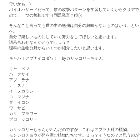
ワいかも…)
バイオハザードだって、敵の攻撃パターンを学習していくからクリアで
ので、一つの勉強です（問題発言？(笑)）
そんなこと言っても世の中の勉強は自分の興味がないものばかり…とい
へ。
自分で楽しいものにしていく努力をしてほしいと思います。
語呂合わせなんかどうでしょう？
理科の生物分野からいくつか紹介したいと思います。
キャハ！アブナイコダワ！ byカリッコリーちゃん
キャ ベツ
ハ クサイ
アブ ラナ
ナ ズナ
イ ヌガラシ
コ マツナ
ダ イコン
ワ サビ
カリ フラワー
ブロ ッコリー
カリッコリーちゃんが叫んだのですが、これはアブラナ科の植物。
モンシロチョウが卵を産む植物たちです。えっ？そうなの？と思うのが