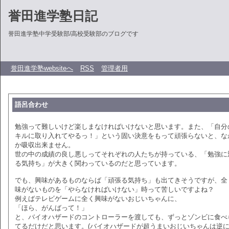
誉田進学塾日記
誉田進学塾中学受験部/高校受験部のブログです
誉田進学塾websiteへ
RSS
管理者用
語呂合わせ
勉強って難しいけど楽しまなければいけないと思います。また、「自分
キルに取り入れてやるっ！」という固い決意をもって頑張らないと、な
か吸収出来ません。
世の中の成績の良し悪しってそれぞれの人たちが持っている、「勉強に
る気持ち」が大きく関わっているのだと思っています。
でも、興味があるものならば「頑張る気持ち」も出てきそうですが、全
味がないものを「やらなければいけない」時って苦しいですよね？
例えばテレビゲームに全く興味がないおじいちゃんに、
「ほら、がんばって！」
と、バイオハザードのコントローラーを渡しても、ずっとゾンビに食べ
てるだけだと思います。(バイオハザードが超うまいおじいちゃんは逆