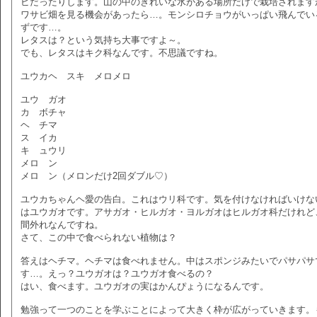
ビだったりします。山の中のきれいな水がある場所だけで栽培されます
ワサビ畑を見る機会があったら…。モンシロチョウがいっぱい飛んでい
ずです…。
レタスは？という気持ち大事ですよ～。
でも、レタスはキク科なんです。不思議ですね。
ユウカヘ スキ メロメロ
ユウ ガオ
カ ボチャ
ヘ チマ
ス イカ
キ ュウリ
メロ ン
メロ ン（メロンだけ2回ダブル♡）
ユウカちゃんヘ愛の告白。これはウリ科です。気を付けなければいけな
はユウガオです。アサガオ・ヒルガオ・ヨルガオはヒルガオ科だけれど
間外れなんですね。
さて、この中で食べられない植物は？
答えはヘチマ。ヘチマは食べれません。中はスポンジみたいでパサパサ
す…。えっ？ユウガオは？ユウガオ食べるの？
はい、食べます。ユウガオの実はかんぴょうになるんです。
勉強って一つのことを学ぶことによって大きく枠が広がっていきます。