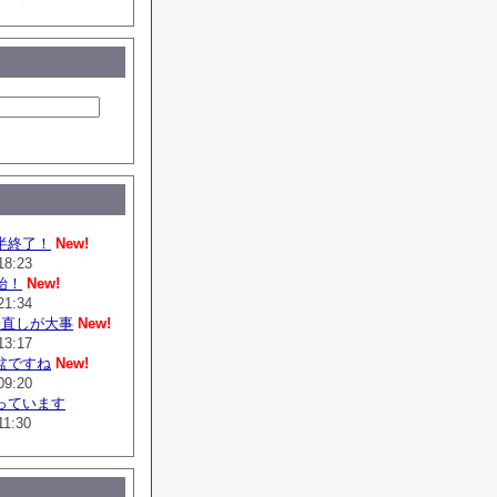
半終了！
New!
18:23
始！
New!
21:34
は直しが大事
New!
13:17
盆ですね
New!
09:20
っています
11:30