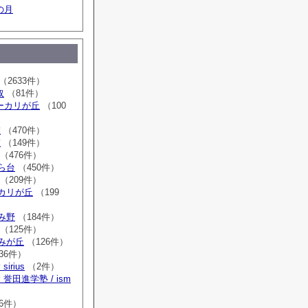
の月
（2633件）
取
（81件）
sユーカリが丘
（100
室
（470件）
室
（149件）
（476件）
はら台
（450件）
（209件）
ーカリが丘
（199
ゆみ野
（184件）
（125件）
すみが丘
（126件）
36件）
irius
（2件）
誉田進学塾 / ism
）
6件）