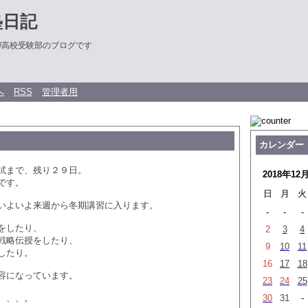
塾日記
/高校受験部のブログです
へ
RSS
管理者用
カレンダー
試まで、残り２９日。
2018年12
です。
日
月
火
いよいよ来週から冬期講習に入ります。
-
-
-
をしたり、
2
3
4
戦略伝授をしたり、
9
10
11
したり。
16
17
18
容になっています。
23
24
25
、、、。
30
31
-