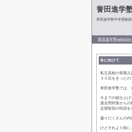
誉田進学
誉田進学塾中学受験部
誉田進学塾website
冬に向けて
私立高校の前期入
３０日をきったの
誉田進学塾では、
今までの総仕上げ
過去問対策からの
志望校別の特訓を
盛りだくさんの内
けどそれより前に