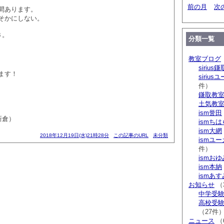
前の月
次
間あります。
そかにしない。
３。
分類一覧
教室ブログ
sirius鎌
ます！
siriu
件）
鎌取教
土気教
ism誉田
新倉）
ismち
ism大網
2018年12月19日(水)21時28分
この記事のURL
未分類
ismユ
件）
ismお
ism本納
ismあ
お知らせ
（
中学受験 s
高校受験 
（27件
ニュース
（