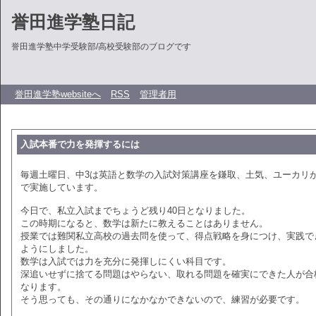
誉田進学塾日記
誉田進学塾中学受験部/高校受験部のブログです
誉田進学塾websiteへ
RSS
管理者用
入試本番で力を発揮するには
毎週土曜日、中3は英語と数学の入試対策講座を鎌取、土気、ユーカリ
で実施しています。
今日で、私立入試までちょうど残り40日となりました。
この時期になると、数学は新たに教えることはありません。
授業では難関私立高校の過去問を使って、得点戦略を身につけ、実践で
ようにしました。
数学は入試では力を充分に発揮しにくい科目です。
深追いせずに捨てる問題はやらない、取れる問題を確実にできた人が合
なります。
そう思っても、その通りになかなかできないので、練習が必要です。