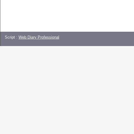
Script :
Web Diary Professional