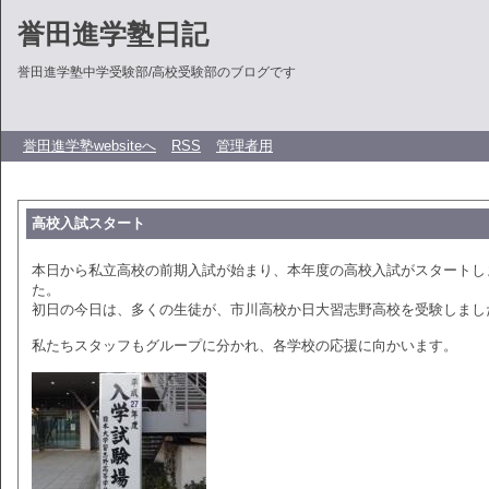
誉田進学塾日記
誉田進学塾中学受験部/高校受験部のブログです
誉田進学塾websiteへ
RSS
管理者用
高校入試スタート
本日から私立高校の前期入試が始まり、本年度の高校入試がスタートし
た。
初日の今日は、多くの生徒が、市川高校か日大習志野高校を受験しまし
私たちスタッフもグループに分かれ、各学校の応援に向かいます。