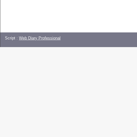
Script :
Web Diary Professional