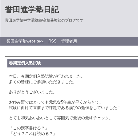
誉田進学塾日記
誉田進学塾中学受験部/高校受験部のブログです
誉田進学塾websiteへ
RSS
管理者用
春期定例入塾試験
本日、春期定例入塾試験が行われました。
多くの皆様にご参加いただきました。
ありがとうございました。
おゆみ野ではとっても元気な5年生が早くからきて、
試験に向けて直前まで課題である漢字の勉強をしていました！
とても和気あいあいとして雰囲気で最後の最終チェック。
「この漢字書ける？」
「どう？これは読める？」