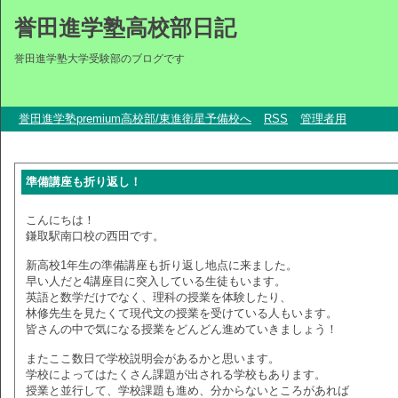
誉田進学塾高校部日記
誉田進学塾大学受験部のブログです
誉田進学塾premium高校部/東進衛星予備校へ
RSS
管理者用
準備講座も折り返し！
こんにちは！
鎌取駅南口校の西田です。
新高校1年生の準備講座も折り返し地点に来ました。
早い人だと4講座目に突入している生徒もいます。
英語と数学だけでなく、理科の授業を体験したり、
林修先生を見たくて現代文の授業を受けている人もいます。
皆さんの中で気になる授業をどんどん進めていきましょう！
またここ数日で学校説明会があるかと思います。
学校によってはたくさん課題が出される学校もあります。
授業と並行して、学校課題も進め、分からないところがあれば