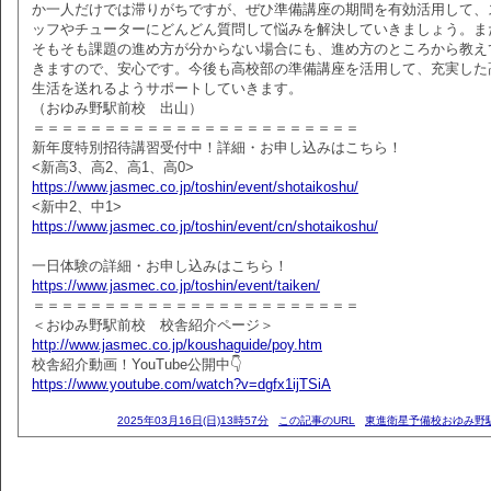
か一人だけでは滞りがちですが、ぜひ準備講座の期間を有効活用して、
ッフやチューターにどんどん質問して悩みを解決していきましょう。ま
そもそも課題の進め方が分からない場合にも、進め方のところから教え
きますので、安心です。今後も高校部の準備講座を活用して、充実した
生活を送れるようサポートしていきます。
（おゆみ野駅前校 出山）
＝＝＝＝＝＝＝＝＝＝＝＝＝＝＝＝＝＝＝＝＝＝＝
新年度特別招待講習受付中！詳細・お申し込みはこちら！
<新高3、高2、高1、高0>
https://www.jasmec.co.jp/toshin/event/shotaikoshu/
<新中2、中1>
https://www.jasmec.co.jp/toshin/event/cn/shotaikoshu/
一日体験の詳細・お申し込みはこちら！
https://www.jasmec.co.jp/toshin/event/taiken/
＝＝＝＝＝＝＝＝＝＝＝＝＝＝＝＝＝＝＝＝＝＝＝
＜おゆみ野駅前校 校舎紹介ページ＞
http://www.jasmec.co.jp/koushaguide/poy.htm
校舎紹介動画！YouTube公開中👇
https://www.youtube.com/watch?v=dgfx1ijTSiA
2025年03月16日(日)13時57分
この記事のURL
東進衛星予備校おゆみ野