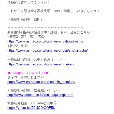
積極的に質問してください！
これからも引き続き高校生活に向けて準備していきましょう！
（鎌取駅南口校 西田）
＝＝＝＝＝＝＝＝＝＝＝＝＝＝＝＝＝＝＝＝＝＝＝
新年度特別招待講習受付中！詳細・お申し込みはこちら！
<新高3、高2、高1、高0>
https://www.jasmec.co.jp/toshin/event/shotaikoshu/
<新中2、中1>
https://www.jasmec.co.jp/toshin/event/cn/shotaikoshu/
一日体験の詳細・お申し込みはこちら！
https://www.jasmec.co.jp/toshin/event/taiken/
★Instagramはじめました★
フォローお願いします??
https://www.instagram.com/honshin_premium/
＜鎌取駅南口校 校舎紹介ページ＞
http://www.jasmec.co.jp/koushaguide/pk.htm
校舎紹介動画！YouTube公開中👇
https://youtu.be/JRUQDrQOE5U