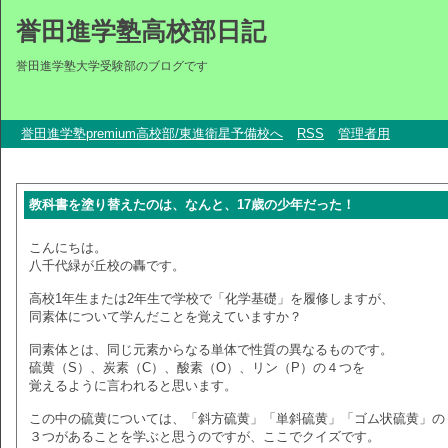
誉田進学塾高校部日記
誉田進学塾大学受験部のブログです
誉田進学塾premium高校部/東進衛星予備校へ
RSS
管理者用
教科書を塗り替えたのは、なんと、17歳の少年だった！
こんにちは。
八千代緑が丘校の轟です。
高校1年生または2年生で学校で「化学基礎」を履修しますが、
同素体について学んだことを覚えていますか？
同素体とは、同じ元素からなる単体で性質の異なるものです。
硫黄（S）、炭素（C）、酸素（O）、リン（P）の４つを
覚えるように言われると思います。
この中の硫黄については、「斜方硫黄」「単斜硫黄」「ゴム状硫黄」の
３つがあることを学ぶと思うのですが、ここでクイズです。