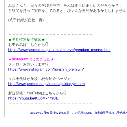
みなさんも、日々の学びの中で「それは本当に正しいのだろうか？」
と疑問を持って実験をしてみると、ひょんな発見があるかもしれません
(八千代緑が丘校 轟)
＝＝＝＝＝＝＝＝＝＝＝＝＝＝＝＝＝＝＝＝＝＝＝
★冬期特別招待講習★
お申込みはこちらから👇
https://www.jasmec.co.jp/toshin/reserve/premium_reserve.htm
★Instagramはじめました★
フォローお願いします👇
https://www.instagram.com/honshin_premium/
＜八千代緑が丘校 校舎紹介ページ＞
http://www.jasmec.co.jp/koushaguide/pym.htm
新規開校！YouTubeはこちらから👇
https://youtu.be/KOoM-l4YrOE
＝＝＝＝＝＝＝＝＝＝＝＝＝＝＝＝＝＝＝＝＝＝＝
2022年10月08日(土)21時30分
この記事のURL
東進衛星予備校八千代緑