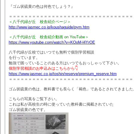
『ゴム状硫黄の色は何色でしょう？』
＝＝＝＝＝＝＝＝＝＝＝＝＝＝＝＝＝＝＝＝＝＝＝＝＝＝＝＝＝＝＝＝
＜八千代緑が丘 校舎紹介ページ＞
http://www.jasmec.co.jp/koushaguide/pym.htm
＜八千代緑が丘 校舎紹介動画 on YouTube＞
https://www.youtube.com/watch?v=KOoM-l4YrOE
八千代緑が丘校ではいつでも無料で個別学習相談
を行っています。
勉強で困っていることのある方はいつでもおっしゃって下さい。
個別学習相談のお申込みはこちらから👇
https://www.jasmec.co.jp/toshin/reserve/premium_reserve.htm
＝＝＝＝＝＝＝＝＝＝＝＝＝＝＝＝＝＝＝＝＝＝＝＝＝＝＝＝＝＝＝＝
ゴム状硫黄の色は、教科書でも長らく「褐色」であるとされてきました
こちらの写真をご覧下さい。
これは私が高校生の時に使っていた教科書に掲載されていた
ゴム状硫黄の色です。