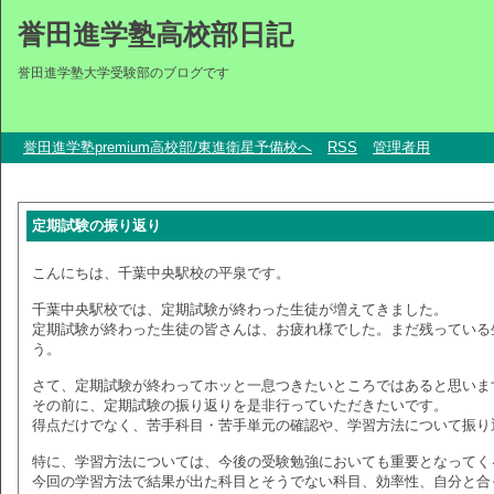
誉田進学塾高校部日記
誉田進学塾大学受験部のブログです
誉田進学塾premium高校部/東進衛星予備校へ
RSS
管理者用
定期試験の振り返り
こんにちは、千葉中央駅校の平泉です。
千葉中央駅校では、定期試験が終わった生徒が増えてきました。
定期試験が終わった生徒の皆さんは、お疲れ様でした。まだ残っている
う。
さて、定期試験が終わってホッと一息つきたいところではあると思いま
その前に、定期試験の振り返りを是非行っていただきたいです。
得点だけでなく、苦手科目・苦手単元の確認や、学習方法について振り
特に、学習方法については、今後の受験勉強においても重要となってく
今回の学習方法で結果が出た科目とそうでない科目、効率性、自分と合