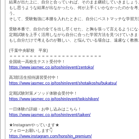
結果が出た上に、自分と合っていれば、そのまま継続していきましょう
もし思うような結果が出なかったら、何が上手くいかなかったのかを考
う。
そして、受験勉強に本腰を入れたときに、自分にベストマッチな学習方
受験本番で、自分の全てを出し尽くせた、と胸を張って言えるようにな
定期試験を上手く活用しながら自分に合った学習方法を見つけていきま
もし自分だけで考えるのが難しい、と悩んでいる場合は、遠慮なく教務
(千葉中央駅校 平泉)
＝＝＝＝＝＝＝＝＝＝＝＝＝＝＝＝＝＝＝＝＝＝＝
全国統一高校生テスト受付中！
https://www.jasmec.co.jp/toshin/event/zentoko/
高3部活生招待講習受付中！
https://www.jasmec.co.jp/toshin/event/shotaikoshu/bukatsu/
定期試験対策メソッド体験会受付中！
https://www.jasmec.co.jp/toshin/event/teikishiken/
一日体験の詳細・お申し込みはこちら！
https://www.jasmec.co.jp/toshin/event/taiken/
★Instagramやっています★
フォローお願いします👇
https://www.instagram.com/honshin_premium/