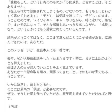
「受験をした」という行為そのものが「心的成長」と促すことは、そこ
ありません。
（捉えられ方で誤解されてしまうものいけないので、もうちょっとわか
すく書いておきます。「子ども」は受験を通しても「子ども」のまま、
うことなのです。ワイワイキャーキャーやりながら、時に泣いて、落ち
で、また元気になって、そんな感情を思いっきり出しながら、「成長し
な？」というときにはもう受験は終わっているんです。）
結果がどうこうではなく、ここまで進んだことにこそ価値がある。立派
んできたのは、あなただ。
このメッセージが、生徒本人にも一番です。
去年、私が入塾前面談をした（たまたまです）時に、まさに上記のよう
とを伝えました。
生徒さんの目が潤んでいたことをよく覚えています。
あなたが一生懸命取り組み、頑張ってきたこと、そのものが宝である、
うことです。
いかに決意し、前を向けるか。
そこには最高の「承認」が必要なのです。
ぜひ、そうした場を作っていただき、新年度を迎えていただければと思
す。
（内田）