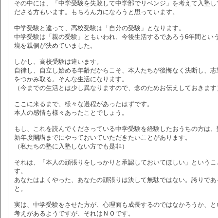
その中には、「中学受験を失敗して中学部でリベンジ」を考えて入塾し
ださる方もいます。もちろん力になろうと思っています。
中学受験と違って、高校受験は「自分の受験」となります。
中学受験は「親の受験」ともいわれ、今後生活するであろう6年間とい
境を親側が決めていました。
しかし、高校受験は違います。
自律し、自立し始める年齢だからこそ、本人たちが後悔なく決断し、志
をつかみ取る。そんな生活になります。
（今までの生活とは少し異なりますので、念のためお伝えしておきます
ここに来るまで、様々な過程があったはずです。
本人の感情も様々あったことでしょう。
もし、これを読んでくださっている中学受験を経験したおうちの方は、
新年度開講までにやっておいていただきたいことがあります。
（私たちの塾に入塾しない方でも是非）
それは、「本人の頑張りをしっかりと承認しておいてほしい」というこ
す。
あなたはよくやった、あなたの頑張りは決して無駄ではない。誇りであ
と。
実は、中学受験をさせた方が、心理面も成長するのではなかろうか、と
考えがあるようですが、それはＮＯです。