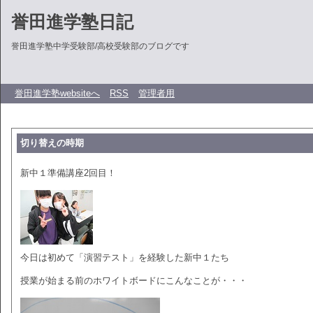
誉田進学塾日記
誉田進学塾中学受験部/高校受験部のブログです
誉田進学塾websiteへ
RSS
管理者用
切り替えの時期
新中１準備講座2回目！
今日は初めて「演習テスト」を経験した新中１たち
授業が始まる前のホワイトボードにこんなことが・・・