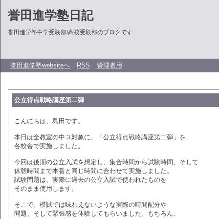
誉田進学塾日記
誉田進学塾中学受験部/高校受験部のブログです
誉田進学塾websiteへ
RSS
管理者用
公立得点戦略講座第二弾
こんにちは、島田です。
本日は全教室の中３対象に、「公立得点戦略講座第二弾」を
各校舎で実施しました。
今回は後期の公立入試を想定し、集合時間から試験時間、そして
休憩時間まで本番と同じ時間に合わせて実施しました。
試験問題は、実際に過去の公立入試で使われたものを
そのまま使用します。
そこで、模試では味わえないような実際の時間配分や
問題、そして緊張感を体験してもらいました。もちろん、