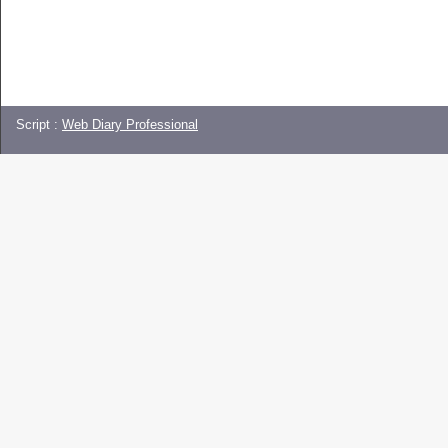
Script :
Web Diary Professional