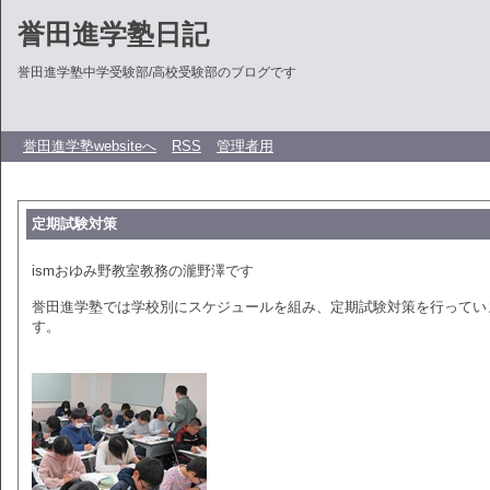
誉田進学塾日記
誉田進学塾中学受験部/高校受験部のブログです
誉田進学塾websiteへ
RSS
管理者用
定期試験対策
ismおゆみ野教室教務の瀧野澤です
誉田進学塾では学校別にスケジュールを組み、定期試験対策を行ってい
す。