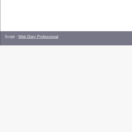
Script :
Web Diary Professional