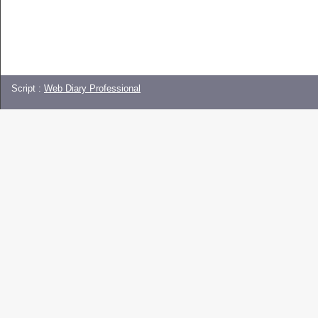
Script :
Web Diary Professional