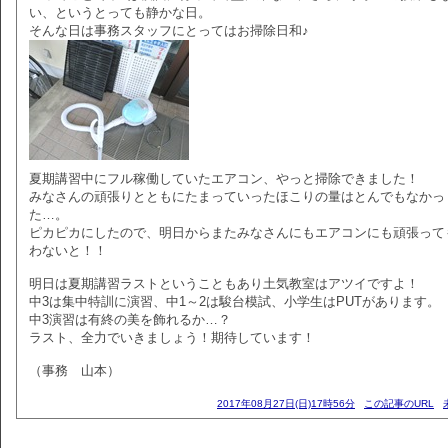
い、というとっても静かな日。
そんな日は事務スタッフにとってはお掃除日和♪
夏期講習中にフル稼働していたエアコン、やっと掃除できました！
みなさんの頑張りとともにたまっていったほこりの量はとんでもなかっ
た…。
ピカピカにしたので、明日からまたみなさんにもエアコンにも頑張って
わないと！！
明日は夏期講習ラストということもあり土気教室はアツイですよ！
中3は集中特訓に演習、中1～2は駿台模試、小学生はPUTがあります。
中3演習は有終の美を飾れるか…？
ラスト、全力でいきましょう！期待しています！
（事務 山本）
2017年08月27日(日)17時56分
この記事のURL