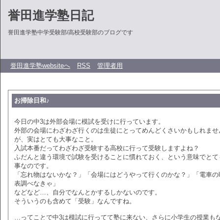
誉田進学塾日記
誉田進学塾中学受験部/高校受験部のブログです
誉田進学塾websiteへ
RSS
管理者用
お掃除日和♪
今日の中3は外部会場に模試を受けに行っています。
外部の会場にわざわざ行くのは生徒にとってめんどくさいかもしれませ
が、実はとても大事なこと。
入試本番だってわざわざ受験する高校に行って受験しますよね？
ふだんと違う環境で試験を受けることに慣れておく、という意味でとて
事なのです。
「忘れ物はないかな？」「会場にはどうやって行くのかな？」「電車の
表調べなきゃ」
などなど…、自分でなんとかするしかないのです。
そういうのも含めて「受験」なんですね。
…ってことで中3は模試に行ってて塾に来ない、さらに小学生の授業も