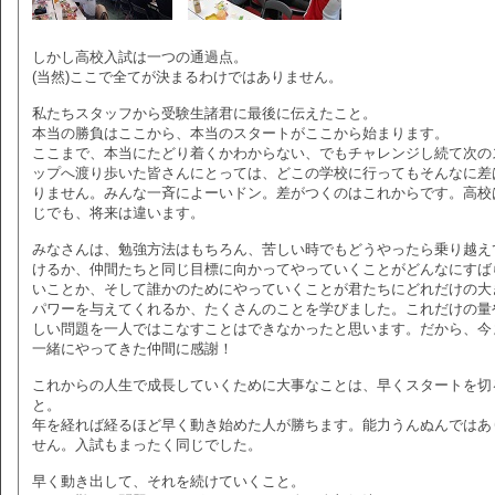
しかし高校入試は一つの通過点。
(当然)ここで全てが決まるわけではありません。
私たちスタッフから受験生諸君に最後に伝えたこと。
本当の勝負はここから、本当のスタートがここから始まります。
ここまで、本当にたどり着くかわからない、でもチャレンジし続て次の
ップへ渡り歩いた皆さんにとっては、どこの学校に行ってもそんなに差
りません。みんな一斉によーいドン。差がつくのはこれからです。高校
じでも、将来は違います。
みなさんは、勉強方法はもちろん、苦しい時でもどうやったら乗り越え
けるか、仲間たちと同じ目標に向かってやっていくことがどんなにすば
いことか、そして誰かのためにやっていくことが君たちにどれだけの大
パワーを与えてくれるか、たくさんのことを学びました。これだけの量
しい問題を一人ではこなすことはできなかったと思います。だから、今
一緒にやってきた仲間に感謝！
これからの人生で成長していくために大事なことは、早くスタートを切
と。
年を経れば経るほど早く動き始めた人が勝ちます。能力うんぬんではあ
せん。入試もまったく同じでした。
早く動き出して、それを続けていくこと。