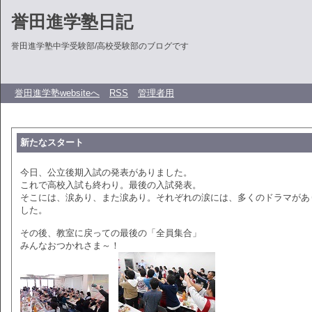
誉田進学塾日記
誉田進学塾中学受験部/高校受験部のブログです
誉田進学塾websiteへ
RSS
管理者用
新たなスタート
今日、公立後期入試の発表がありました。
これで高校入試も終わり。最後の入試発表。
そこには、涙あり、また涙あり。それぞれの涙には、多くのドラマがあ
した。
その後、教室に戻っての最後の「全員集合」
みんなおつかれさま～！