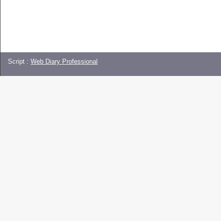
Script :
Web Diary Professional