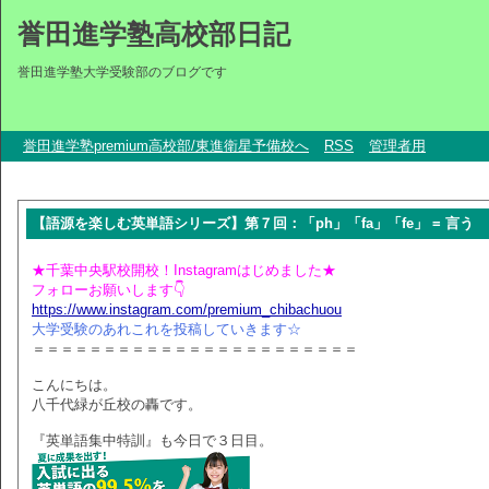
誉田進学塾高校部日記
誉田進学塾大学受験部のブログです
誉田進学塾premium高校部/東進衛星予備校へ
RSS
管理者用
【語源を楽しむ英単語シリーズ】第７回：「ph」「fa」「fe」 = 言う
★千葉中央駅校開校！Instagramはじめました★
フォローお願いします👇
https://www.instagram.com/premium_chibachuou
大学受験のあれこれを投稿していきます☆
＝＝＝＝＝＝＝＝＝＝＝＝＝＝＝＝＝＝＝＝＝＝＝
こんにちは。
八千代緑が丘校の轟です。
『英単語集中特訓』も今日で３日目。