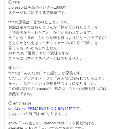
③ fate
professorは英単語センター1800の
ステージ15に出てくる英単語です。
fateの原義は「言われたこと」です。
起源は定かではありませんが「神が言われたこと」か
「預言者が言われたこと」かだと言われています。
そこから「運命」という意味を持つようになったのですが、
どちらかといえばマイナスイメージの語で「宿命」と
言ってもいいかもしれません。
destinyも「運命」という意味ですが、
こちらにはマイナスイメージはありません。
④ fame
fameは「みんなが口々に話す」が原義です。
ただし、プラスイメージで「みんなに知られていること」
から、「名声」という意味を持つようになりました。
この形容詞形のfamousが「有名な」という意味を持つのは
必然的ですね。
⑤ emphasize
em-はen-と同様に動詞をつくる接頭辞
です。
(nはp,b,mの前ではmになります。)
enjoy「～を楽しむ」やencourage「～を勇気づける」
やenable ～ to(V)「～がVするのを可能にする」