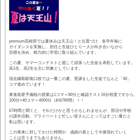
premium高校部では夏休みは天王山！と位置づけ、各学年毎に
ガイダンスを実施し、担任と生徒ひとり一人が向き合いながら
目標を決め、精力的に学習に取り組んでいます。
この夏、サマーコンテストと題して頑張った生徒を表彰しています。
高1生、高2生を主に対象としています。
現在鎌取駅南口校では一番この夏、受講をした生徒でなんと「40」
コマ進めています！
東進衛星予備校の授業は1コマ＝90分と確認テスト10分程度ですから、
100分×40コマ＝4000分（約67時間）！！
67時間と聞くと、それだけかと思うかもしれませんが、部活や学校
の課外活動、プライベートと忙しい皆さんにとってはすごい量だと
私は思います。
この将来に対してかけた時間が、成績の差として今後現れていく
ことは言うまでもありません。