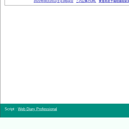
2022年08月20日(土)11時44分
この記事のURL
東進衛星予備校鎌取駅
Script :
Web Diary Professional