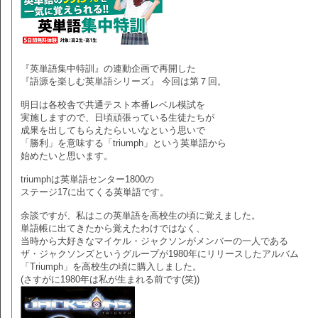
『英単語集中特訓』の連動企画で再開した
『語源を楽しむ英単語シリーズ』 今回は第７回。
明日は各校舎で共通テスト本番レベル模試を
実施しますので、日頃頑張っている生徒たちが
成果を出してもらえたらいいなという思いで
「勝利」を意味する「triumph」という英単語から
始めたいと思います。
triumphは英単語センター1800の
ステージ17に出てくる英単語です。
余談ですが、私はこの英単語を高校生の頃に覚えました。
単語帳に出てきたから覚えたわけではなく、
当時から大好きなマイケル・ジャクソンがメンバーの一人である
ザ・ジャクソンズというグループが1980年にリリースしたアルバム
「Triumph」を高校生の頃に購入しました。
(さすがに1980年は私が生まれる前です(笑))