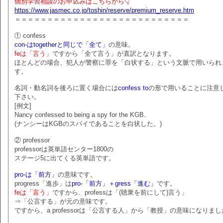
個別学習相談のお申込みはこちらから👇
https://www.jasmec.co.jp/toshin/reserve/premium_reserve.htm
＝＝＝＝＝＝＝＝＝＝＝＝＝＝＝＝＝＝＝＝＝＝＝＝＝＝＝
① confess
con-はtogetherと同じで「全て」
の意味。
feは「言う」
ですから「全て言う」が直訳となります。
ほとんどの場合、犯人が警察に罪を「白状する」という文脈で用いられ
す。
名詞・動名詞を後ろに置く場合には
confess to
の形で用いることに注意
下さい。
[例文]
Nancy confessed to being a spy for the KGB.
(ナンシーはKGBのスパイであることを白状した。)
② professor
professorは英単語センター1800の
ステージ5に出てくる英単語です。
pro-は「前方」
の意味です。
progress「進歩」は
pro-「前方」＋gress「進む」
です。
feは「言う」
ですから、professは「(聴衆を前にして)言う」
⇒「公言する」が元の意味です。
ですから、a professorは「公言する人」から「教授」の意味になりま