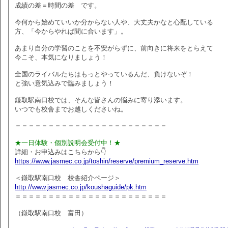
成績の差＝時間の差 です。
今何から始めていいか分からない人や、大丈夫かなと心配している
方、「今からやれば間に合います」。
あまり自分の学習のことを不安がらずに、前向きに将来をとらえて
今こそ、本気になりましょう！
全国のライバルたちはもっとやっているんだ、負けないぞ！
と強い意気込みで臨みましょう！
鎌取駅南口校では、そんな皆さんの悩みに寄り添います。
いつでも校舎までお越しくださいね。
＝＝＝＝＝＝＝＝＝＝＝＝＝＝＝＝＝＝＝＝＝＝＝
★一日体験・個別説明会受付中！★
詳細・お申込みはこちらから👇
https://www.jasmec.co.jp/toshin/reserve/premium_reserve.htm
＜鎌取駅南口校 校舎紹介ページ＞
http://www.jasmec.co.jp/koushaguide/pk.htm
＝＝＝＝＝＝＝＝＝＝＝＝＝＝＝＝＝＝＝＝＝＝＝
（鎌取駅南口校 富田）