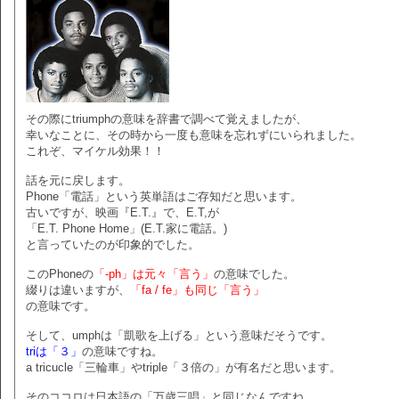
その際にtriumphの意味を辞書で調べて覚えましたが、
幸いなことに、その時から一度も意味を忘れずにいられました。
これぞ、マイケル効果！！
話を元に戻します。
Phone「電話」という英単語はご存知だと思います。
古いですが、映画『E.T.』で、E.T,が
「E.T. Phone Home」(E.T.家に電話。)
と言っていたのが印象的でした。
このPhoneの
「-ph」は元々「言う」
の意味でした。
綴りは違いますが、
「fa / fe」も同じ「言う」
の意味です。
そして、umphは「凱歌を上げる」という意味だそうです。
triは「３」
の意味ですね。
a tricucle「三輪車」やtriple「３倍の」が有名だと思います。
そのココロは日本語の「万歳三唱」と同じなんですね。