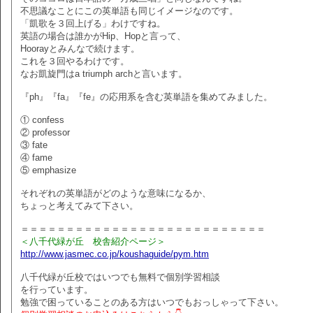
不思議なことにこの英単語も同じイメージなのです。
「凱歌を３回上げる」わけですね。
英語の場合は誰かがHip、Hopと言って、
Hoorayとみんなで続けます。
これを３回やるわけです。
なお凱旋門はa triumph archと言います。
『ph』『fa』『fe』の応用系を含む英単語を集めてみました。
① confess
② professor
③ fate
④ fame
⑤ emphasize
それぞれの英単語がどのような意味になるか、
ちょっと考えてみて下さい。
＝＝＝＝＝＝＝＝＝＝＝＝＝＝＝＝＝＝＝＝＝＝＝＝＝＝＝
＜八千代緑が丘 校舎紹介ページ＞
http://www.jasmec.co.jp/koushaguide/pym.htm
八千代緑が丘校ではいつでも無料で個別学習相談
を行っています。
勉強で困っていることのある方はいつでもおっしゃって下さい。