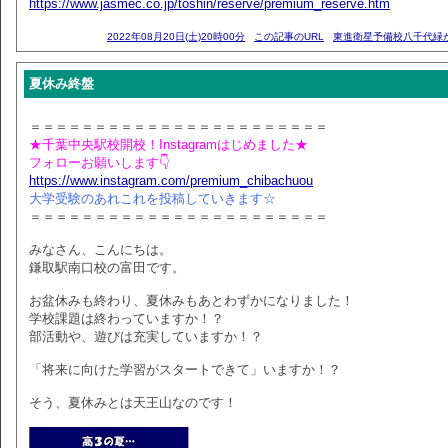
https://www.jasmec.co.jp/toshin/reserve/premium_reserve.htm
2022年08月20日(土)20時00分
この記事のURL
東進衛星予備校八千代緑
夏休み終盤
＝＝＝＝＝＝＝＝＝＝＝＝＝＝＝＝＝＝＝＝＝＝＝
★千葉中央駅校開校！Instagramはじめました★
フォローお願いします👇
https://www.instagram.com/premium_chibachuou
大学受験のあれこれを投稿していきます☆
＝＝＝＝＝＝＝＝＝＝＝＝＝＝＝＝＝＝＝＝＝＝＝
みなさん、こんにちは。
鎌取駅南口校の富田です。
お盆休みも終わり、夏休みもあとわずかになりました！
学校課題は終わっていますか！？
部活動や、遊びは充実していますか！？
「将来に向けた学習がスタートできて」いますか！？
そう、夏休みとは天王山なのです！