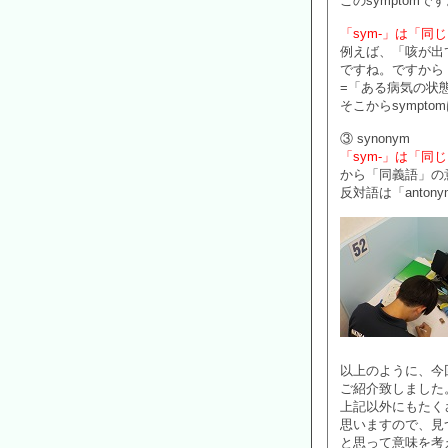
このsymptomで
「sym-」は「同
例えば、「咳が出
ですね。ですから
=「ある病気の状
そこからsympt
③ synonym
「sym-」は「同
から「同義語」の
反対語は「anton
以上のように、今回
ご紹介致しました
上記以外にもたく
思いますので、見
と思って意味を考