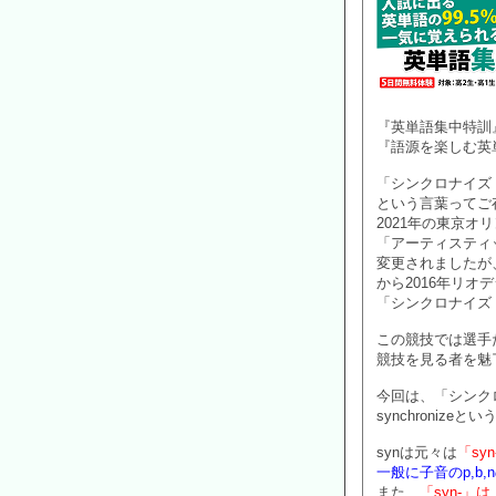
『英単語集中特訓
『語源を楽しむ英
「シンクロナイズ
という言葉ってご
2021年の東京オ
「アーティスティ
変更されましたが
から2016年リオ
「シンクロナイズ
この競技では選手
競技を見る者を魅
今回は、「シンク
synchroniz
synは元々は
「syn
一般に子音のp,b
また、
「syn-」