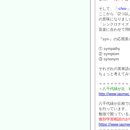
そして、
「-chr
ここから「(2つ以
の意味になりまし
「シンクロナイズ
音楽に合わせて同
『syn-』の応用
① sympathy
② symptom
③ synonym
それぞれの英単語
ちょっと考えてみ
＝＝＝＝＝＝＝＝
＜八千代緑が丘 
http://www.jasmec
八千代緑が丘校で
を行っています。
勉強で困っている
個別学習相談のお
https://www.jasme
＝＝＝＝＝＝＝＝