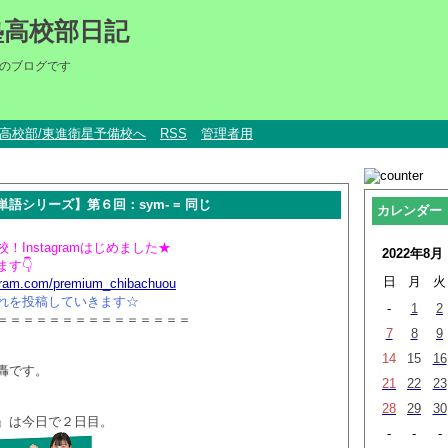
塾高校部日記
のブログです
um高校部/東進衛星予備校へ
RSS
管理者用
語シリーズ】第６回：sym- = 同じ
カレンダー
Instagramはじめました★
2022年8月
す👇
日
月
火
agram.com/premium_chibachuou
れを投稿していきます☆
-
1
2
＝＝＝＝＝＝＝＝＝＝＝＝＝＝＝
7
8
9
14
15
16
轟です。
21
22
23
28
29
30
』は今日で２日目。
-
-
-