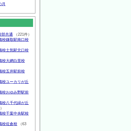
の月
高校部共通
（221件）
備校鎌取駅南口校
備校土気駅北口校
備校大網白里校
備校五井駅前校
備校ユーカリが丘
）
備校おゆみ野駅前
）
備校八千代緑が丘
件）
備校千葉中央駅校
備校佐倉校
（63