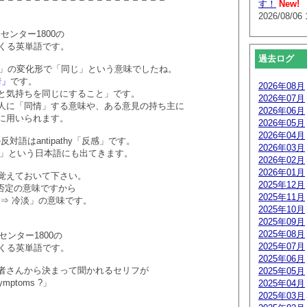
す！
New!
2026/08/06 
語センター1800の
てくる英単語です。
過去ログ
n-」の変化形で「同じ」という意味でしたね。
情」
です。
2026年08月
と気持ちを同じにすること」です。
2026年07月
人に「同情」する意味や、ある意見の持ち主に
2026年06月
に用いられます。
2026年05月
2026年04月
の反対語はantipathy「反感」です。
2026年03月
○」という日本語にも出てきます。
2026年02月
2026年01月
yも覚えておいて下さい。
2025年12月
は否定の意味ですから
2025年11月
 ⇒ 冷淡」の意味です。
2025年10月
2025年09月
2025年08月
語センター1800の
2025年07月
てくる英単語です。
2025年06月
者さんから決まって聞かれるセリフが
2025年05月
symptoms ?」
2025年04月
2025年03月