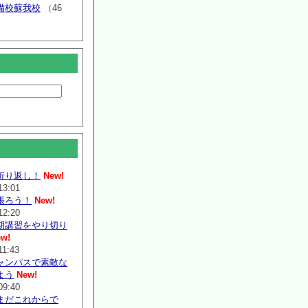
備校蘇我校
（46
折り返し！
New!
13:01
張ろう！
New!
12:20
期講習をやり切り
w!
11:43
ャンパスで素敵な
よう
New!
09:40
まだこれからで