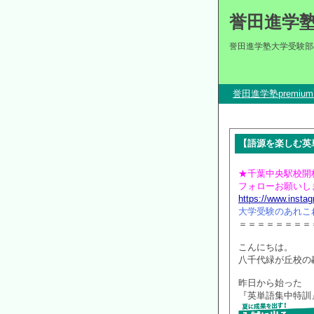
誉田進学
誉田進学塾大学受験部
誉田進学塾premi
【語源を楽しむ英単
★千葉中央駅校開校！
フォローお願いしま
https://www.inst
大学受験のあれこ
＝＝＝＝＝＝＝＝
こんにちは。
八千代緑が丘校の
昨日から始った
『英単語集中特訓