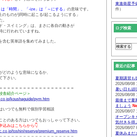
東進衛星予
o-」は「時間」、「-ize」は「～にする」
の意味です。
件）
上のものが)同時に起こる/起こるようにする」
た。
ド・スイミング」は、まさに各自の動きが
ログ検索
時に行われていますね。
系を含む英単語を集めてみました。
最近の記事
がどのような意味になるか、
て下さい。
夏期講習も
2026/08/08 
＝＝＝＝＝＝＝＝＝＝＝＝＝＝＝＝＝＝＝
暑い日も頑
校舎紹介ページ＞
2026/08/08 
.co.jp/koushaguide/pym.htm
最後まで夏
ましょう
Ne
はいつでも無料で個別学習相談
2026/08/07 
オープンキ
ことのある方はいつでもおっしゃって下さい。
気付きを得
申込みはこちらから👇
2026/08/07 
c.co.jp/toshin/reserve/premium_reserve.htm
夏休みまだ
＝＝＝＝＝＝＝＝＝＝＝＝＝＝＝＝＝＝＝