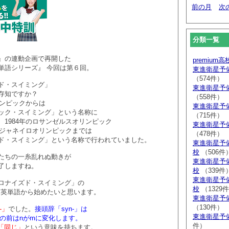
前の月
次
分類一覧
』の連動企画で再開した
premium
単語シリーズ』 今回は第６回。
東進衛星予
（574件）
ド・スイミング」
東進衛星予
存知ですか？
（558件）
リンピックからは
東進衛星予
ック・スイミング」という名称に
（715件）
、1984年のロサンゼルスオリンピック
東進衛星予
デジャネイロオリンピックまでは
（478件）
ド・スイミング」という名称で行われていました。
東進衛星予
校
（506件
たちの一糸乱れぬ動きが
東進衛星予
了しますね。
校
（339件
東進衛星予
ロナイズド・スイミング」の
校
（1329
eという英単語から始めたいと思います。
東進衛星予
（130件）
-」
でした。
接頭辞「syn-」は
東進衛星予
,nの前はnがmに変化します。
件）
は「同じ」
という意味を持ちます。