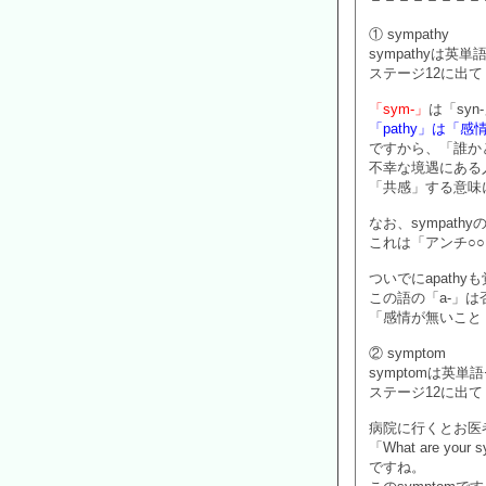
① sympathy
sympathyは英単
ステージ12に出
「sym-」
は「sy
「pathy」は「感
ですから、「誰か
不幸な境遇にある
「共感」する意味
なお、sympathy
これは「アンチ○
ついでにapath
この語の「a-」
「感情が無いこと
② symptom
symptomは英単
ステージ12に出
病院に行くとお医
「What are your 
ですね。