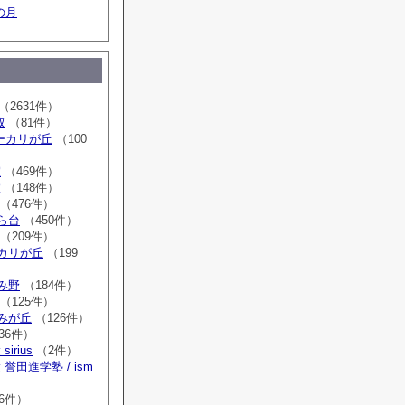
の月
（2631件）
取
（81件）
sユーカリが丘
（100
室
（469件）
室
（148件）
（476件）
はら台
（450件）
（209件）
ーカリが丘
（199
ゆみ野
（184件）
（125件）
すみが丘
（126件）
36件）
irius
（2件）
誉田進学塾 / ism
）
6件）