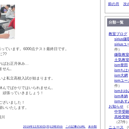
前の月
次
分類一覧
教室ブログ
sirius鎌
siriu
っています。6000点テスト最終日です。
件）
??
鎌取教
土気教
ればお正月休み…
ism誉田
ません。
ismち
ism大網
いよ私立高校入試が始まります。
ismユ
件）
休んでばかりではいられません。
ismお
。頑張っていきましょう！
ism本納
ismあ
ございました！
お知らせ
（
願いいたします。
中学受験 s
高校受験 
溝川
（27件
2019年12月30日(月)12時35分
この記事のURL
未分類
ニュース
（