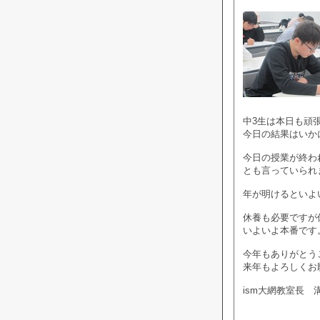
中3生は本日も頑張
今日の結果はいかに
今日の授業が終わ
とも言っていられ
年が明けるといよ
休養も必要ですが
いよいよ本番です
今年もありがとう
来年もよろしくお
ism大網教室長 