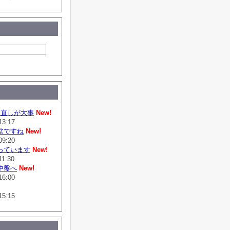
は直しが大事
New!
13:17
盆ですね
New!
09:20
っています
New!
11:30
中盤へ
New!
16:00
15:15