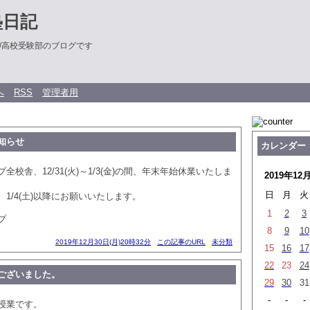
塾日記
/高校受験部のブログです
へ
RSS
管理者用
知らせ
カレンダー
全校舎、12/31(火)～1/3(金)の間、年末年始休業いたしま
2019年12
日
月
火
1/4(土)以降にお願いいたします。
1
2
3
プ
8
9
10
2019年12月30日(月)20時32分
この記事のURL
未分類
15
16
17
22
23
24
ございました。
29
30
31
-
-
-
授業です。