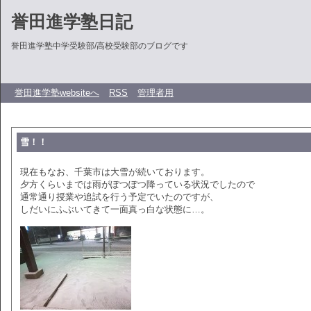
誉田進学塾日記
誉田進学塾中学受験部/高校受験部のブログです
誉田進学塾websiteへ
RSS
管理者用
雪！！
現在もなお、千葉市は大雪が続いております。
夕方くらいまでは雨がぽつぽつ降っている状況でしたので
通常通り授業や追試を行う予定でいたのですが、
しだいにふぶいてきて一面真っ白な状態に…。