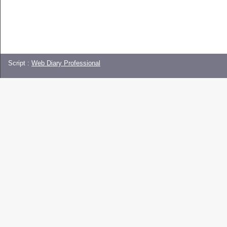
Script :
Web Diary Professional