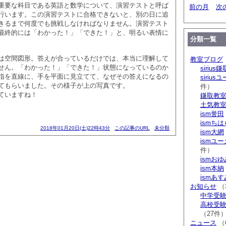
重要な科目である英語と数学について、演習テストと呼ば
前の月
次
行います。この演習テストに合格できないと、別の日に追
きるまで何度でも挑戦しなければなりません。演習テスト
最終的には「わかった！」「できた！」と、明るい表情に
分類一覧
は空間図形。答えが合っているだけでは、本当に理解して
教室ブログ
せん。「わかった！」「できた！」状態になっているのか
sirius鎌
指を直線に、手を平面に見立てて、なぜその答えになるの
siriu
てもらいました。その様子が上の写真です。
件）
ていますね！
鎌取教
土気教
ism誉田
ismち
2018年01月20日(土)22時43分
この記事のURL
未分類
ism大網
ismユ
件）
ismお
ism本納
ismあ
お知らせ
（
中学受験 s
高校受験 
（27件
ニュース
（