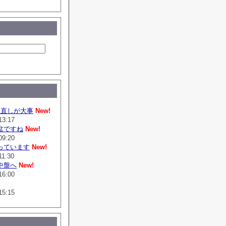
は直しが大事
New!
13:17
盆ですね
New!
09:20
っています
New!
11:30
中盤へ
New!
16:00
15:15