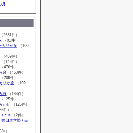
の月
（2631件）
取
（81件）
sユーカリが丘
（100
室
（469件）
室
（148件）
（476件）
はら台
（450件）
（209件）
ーカリが丘
（199
ゆみ野
（184件）
（125件）
すみが丘
（126件）
36件）
irius
（2件）
誉田進学塾 / ism
）
6件）