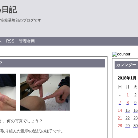
塾日記
/高校受験部のブログです
へ
RSS
管理者用
？
カレンダー
2018年1月
日
月
火
-
1
2
7
8
9
14
15
16
21
22
23
す。何の写真でしょう？
28
29
30
が取り組んだ数学の追試の様子です。
-
-
-