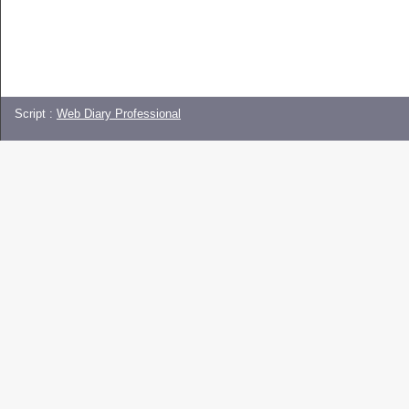
Script :
Web Diary Professional