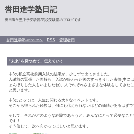
誉田進学塾日記
誉田進学塾中学受験部/高校受験部のブログです
誉田進学塾websiteへ
RSS
管理者用
”未来”を見つめて、伝えていく
中3の私立高校前期入試の結果が、少しずつ出てきました。
入試前の緊張した面持ち、入試が終わった後のすっきりした表情(中に
ょんぼりした人もいましたね)、人それぞれさまざまな体験をしてきた
と思います。
中3にとっては、人生に関わる大きなイベントです。
そこから得られた経験は、何にも代えられないほどの価値があるはずで
そして、それがどのような経験であろうと、みんなにとって必要なこと
です！
そう信じて、次へ向かってほしいと思います。