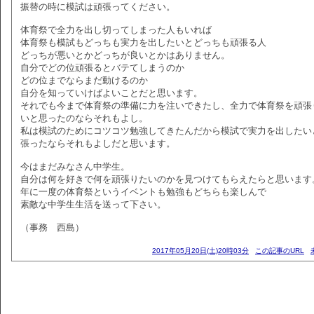
振替の時に模試は頑張ってください。
体育祭で全力を出し切ってしまった人もいれば
体育祭も模試もどっちも実力を出したいとどっちも頑張る人
どっちが悪いとかどっちが良いとかはありません。
自分でどの位頑張るとバテてしまうのか
どの位までならまだ動けるのか
自分を知っていけばよいことだと思います。
それでも今まで体育祭の準備に力を注いできたし、全力で体育祭を頑張
いと思ったのならそれもよし。
私は模試のためにコツコツ勉強してきたんだから模試で実力を出したい
張ったならそれもよしだと思います。
今はまだみなさん中学生。
自分は何を好きで何を頑張りたいのかを見つけてもらえたらと思います
年に一度の体育祭というイベントも勉強もどちらも楽しんで
素敵な中学生生活を送って下さい。
（事務 西島）
2017年05月20日(土)20時03分
この記事のURL