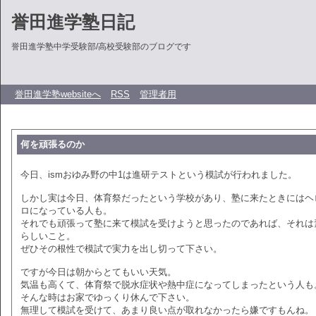
誉田進学塾日記
誉田進学塾中学受験部/高校受験部のブログです
誉田進学塾websiteへ
RSS
管理者用
何を頑張るのか
今日、ismおゆみ野の中1は進研テストという模試が行われました。
しかし実は今日、体育祭だったという学校があり、塾に来たときにはヘ
ロになっている人も。
それでも頑張って塾に来て模試を受けようと思ったのであれば、それは
らしいこと。
ぜひその根性で模試で実力を出し切って下さい。
ですが今日は朝からとてもいい天気。
気温も高くて、体育祭で脱水症状や熱中症になってしまったという人も
そんな時はお家でゆっくり休んで下さい。
無理して模試を受けて、あまり良い点が取れなかったら嫌ですもんね。