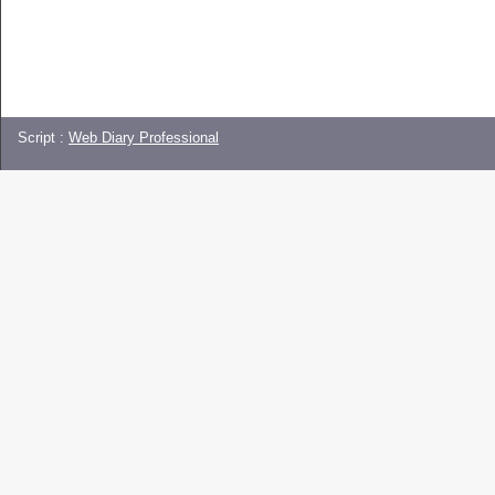
Script :
Web Diary Professional