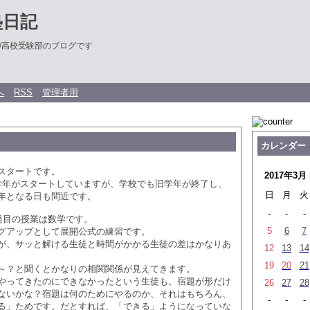
塾日記
/高校受験部のブログです
へ
RSS
管理者用
カレンダー
スタートです。
2017年3月
学年がスタートしていますが、学校でも旧学年が終了し、
日
月
火
年となる日も間近です。
-
-
-
一発目の授業は数学です。
5
6
7
グアップとして展開公式の練習です。
が、サッと解ける生徒と時間がかかる生徒の差はかなりあ
12
13
14
19
20
21
～？と聞くとかなりの相関関係が見えてきます。
やってきたのにできなかったという生徒も。宿題が形だけ
26
27
28
ないかな？宿題は何のためにやるのか、それはもちろん、
-
-
-
る」ためです。だとすれば、「できる」ようになっていな