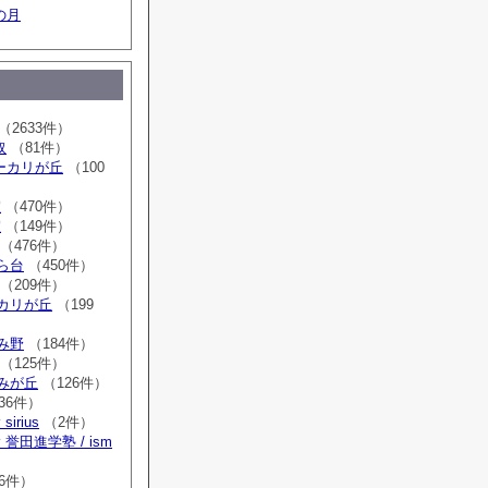
の月
（2633件）
取
（81件）
sユーカリが丘
（100
室
（470件）
室
（149件）
（476件）
はら台
（450件）
（209件）
ーカリが丘
（199
ゆみ野
（184件）
（125件）
すみが丘
（126件）
36件）
irius
（2件）
誉田進学塾 / ism
）
6件）