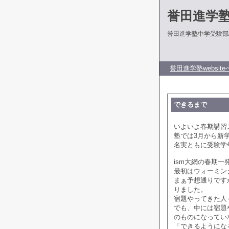
誉田進学
誉田進学塾中学受験部
誉田進学塾website
できるまで
いよいよ春期講習
塾では3月から新
名実ともに受験学
ism大網の春期
最初はウォーミン
まぁ予想通りです
りました。
宿題やってきた人
でも、中には宿題
のものになってい
「できるようにな