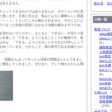
は言えません。
前の月
次
チェックできるわけではありませんが、そのぐらいの心意
と思います。正直に言えば、私はどんなに素晴らしい宿題
分類一覧
「へ～っ」ぐらいにしか心動かされません。そのことによ
うになった生徒の笑顔にはかなり涙腺が緩みますけどね。
教室ブログ
を恐れないでください。もともと「できない」が当たり前
sirius鎌
ら出発して「できる」ようになることこそが勉強です。私
siriu
はみな、「できる」ようになることがどれだけ誇らしくて
件）
を知っています。だからこそ、後の世代である生徒たちに
鎌取教
しい。
土気教
ism誉田
、「宿題がんばってやったら演習の問題ほとんどできまし
ismち
に報告してくれました。ぜひまた、そして他の人からも聞
ism大網
ismユ
件）
ismお
ism本納
ismあ
お知らせ
（
中学受験 s
高校受験 
（27件
ニュース
（