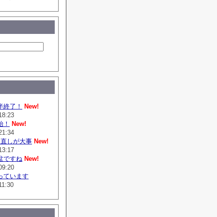
半終了！
New!
18:23
始！
New!
21:34
は直しが大事
New!
13:17
盆ですね
New!
09:20
っています
11:30