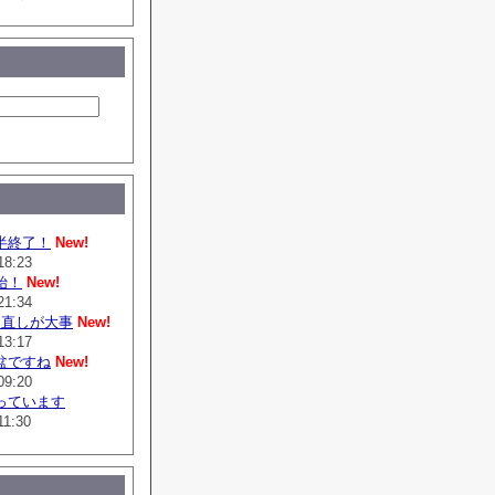
半終了！
New!
18:23
始！
New!
21:34
は直しが大事
New!
13:17
盆ですね
New!
09:20
っています
11:30