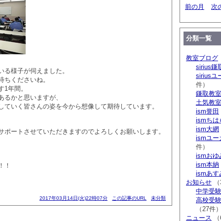
前の月
次
分類一覧
教室ブログ
sirius鎌
いる様子が伺えました。
siriu
待ちくださいね。
件）
す1年間。
鎌取教
あるかと思いますが、
土気教
していく皆さんの姿を今から想像して期待しています。
ism誉田
ismち
ism大網
サポートさせていただきますのでよろしくお願いします。
ismユ
件）
ismお
ism本納
！！
ismあ
お知らせ
（
中学受験 s
2017年03月14日(火)22時07分
この記事のURL
未分類
高校受験 
（27件
ニュース
（