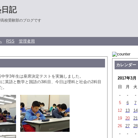
塾日記
/高校受験部のブログです
へ
RSS
管理者用
カレンダー
の新中学3年生は座席決定テストを実施しました。
2017年3月
前に英語と数学と国語の3科目、今日は理科と社会の2科目
日
月
火
た。
-
-
-
5
6
7
12
13
14
19
20
21
26
27
28
-
-
-