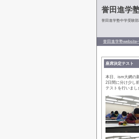
誉田進学
誉田進学塾中学受験部
誉田進学塾website
座席決定テスト
本日、ism大網
2日間に分け少し
テストを行いまし