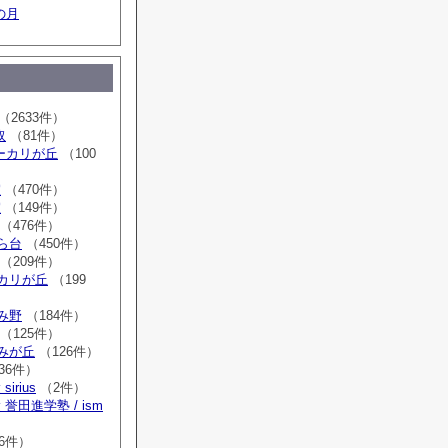
の月
（2633件）
取
（81件）
sユーカリが丘
（100
室
（470件）
室
（149件）
（476件）
はら台
（450件）
（209件）
ーカリが丘
（199
ゆみ野
（184件）
（125件）
すみが丘
（126件）
36件）
irius
（2件）
誉田進学塾 / ism
）
6件）