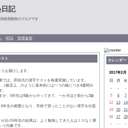
塾日記
/高校受験部のブログです
へ
RSS
管理者用
テスト
カレンダー
よりお届けします。
2017年2月
業では、昇段式の漢字テストを毎週実施しています。
日
月
火
下…○級②上…のように基本的には一つの級につき4週間分
-
-
-
す。
5
6
7
すが、5年生は9級からやってきて、一か月ほど前から2級
12
13
14
と6年生の範囲となり、学校で習ったことのない漢字を出題
19
20
21
26
27
28
カリが丘の5年生の結果は、よく勉強してきた人はミスなく満
-
-
-
いう印象です。