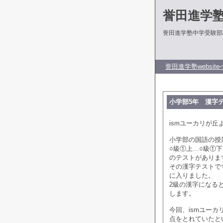
誉田進学
誉田進学塾中学受験部
誉田進学塾website
小学部5年 漢字
ismユーカリが丘
小学部の国語の授
○級①上…○級①
のテストがありま
その漢字テストで
に入りました。
2級の漢字になる
します。
今回、ismユー
点をとれていたと