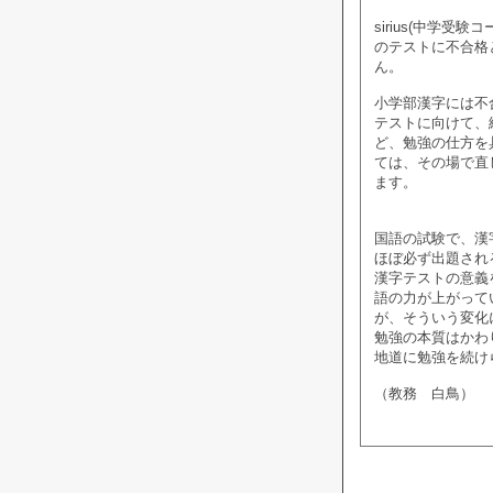
sirius(中学
のテストに不合格
ん。
小学部漢字には不
テストに向けて、
ど、勉強の仕方を
ては、その場で直
ます。
国語の試験で、漢
ほぼ必ず出題され
漢字テストの意義
語の力が上がって
が、そういう変化
勉強の本質はかわ
地道に勉強を続け
（教務 白鳥）