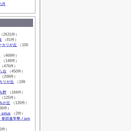
の月
（2631件）
取
（81件）
sユーカリが丘
（100
室
（469件）
室
（148件）
（476件）
はら台
（450件）
（209件）
ーカリが丘
（199
ゆみ野
（184件）
（125件）
すみが丘
（126件）
36件）
irius
（2件）
誉田進学塾 / ism
）
6件）