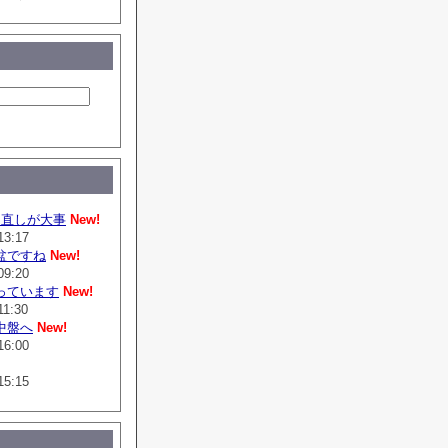
は直しが大事
New!
13:17
盆ですね
New!
09:20
っています
New!
11:30
中盤へ
New!
16:00
15:15