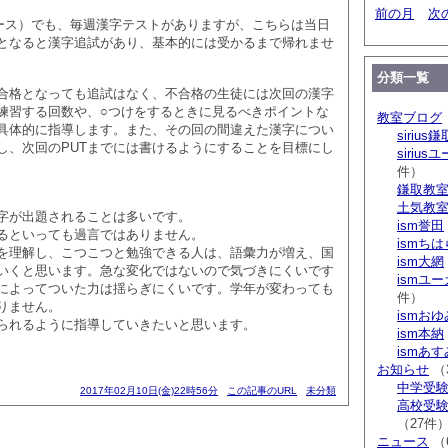
前の月
次
受験コース）でも、毎週漢字テストがありますが、こちらは当日
となると漢字追試があり、基本的には受かるまで帰れませ
分類一覧
合格となっても追試はなく、不合格の生徒には次回の漢字
練習する回数や、○つけをするときに見るべきポイントな
教室ブログ
具体的に指導します。また、その回の間違えた漢字につい
sirius鎌
し、次回のPUTまでには書けるようにすることを目標にし
siriu
件）
鎌取教
土気教
字が出題されることは多いです。
ism誉田
るといっても過言ではありません。
ismち
を理解し、こつこつと勉強できる人は、語彙力が増え、国
ism大網
いくと思います。急な変化ではないので気づきにくいです
ismユ
によってついた力は揺らぎにくいです。学年が変わっても
件）
りません。
ismお
られるように指導していきたいと思います。
ism本納
ismあ
お知らせ
（
中学受験 s
2017年02月10日(金)22時56分
この記事のURL
未分類
高校受験 
（27件
ニュース
（