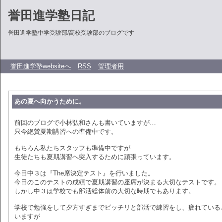
誉田進学塾日記
誉田進学塾中学受験部/高校受験部のブログです
誉田進学塾websiteへ
RSS
管理者用
あの夏へ向かうために。
前回のブログで小林弘和さんも書いていますが…
只今絶賛夏期講習への準備中です。
もちろん私たちスタッフも準備中ですが
生徒たちも夏期講習へ突入するために頑張っています。
今日中３は『The席決定テスト』を行いました。
今日のこのテストの成績で夏期講習の座席が決まる大切なテストです。
しかし中３は学校でも部活総体前の大切な時期でもあります。
学校で勉強をして夕方すぎまでビッチリと部活で練習をし、疲れている
いますが