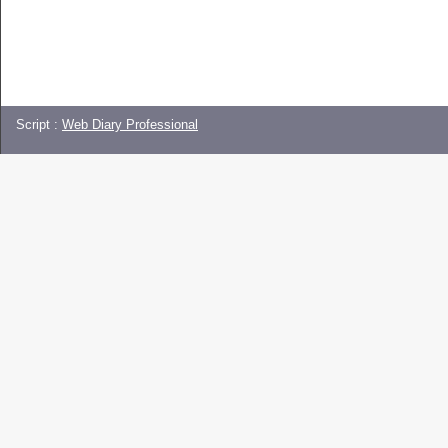
Script :
Web Diary Professional