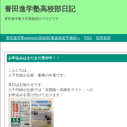
誉田進学塾高校部日記
誉田進学塾大学受験部のブログです
誉田進学塾premium高校部/東進衛星予備校へ
RSS
管理者用
お申込みはまだまだ受付中！！
こんにちは。
八千代緑が丘校 事務の牛尾です。
本日はお知らせです。
八千代緑が丘校では「全国統一高校生テスト」への
お申込みを受け付けております！