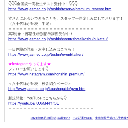
👇👇👇全国統一高校生テスト受付中！👇👇👇
https://www.jasmec.co.jp/toshin/reserve/premium_reserve.htm
皆さんにお会いできることを、スタッフ一同楽しみにしております！
（八千代緑が丘校 牛尾）
＝＝＝＝＝＝＝＝＝＝＝＝＝＝＝＝＝＝＝＝＝＝＝
高3対象・部活生特別招待講習受付中！
https://www.jasmec.co.jp/toshin/event/shotaikoshu/bukatsu/
一日体験の詳細・お申し込みはこちら！
https://www.jasmec.co.jp/toshin/event/taiken/
★Instagramやってます★
フォローお願いします👇
https://www.instagram.com/honshin_premium/
＜八千代緑が丘校 校舎紹介ページ＞
http://www.jasmec.co.jp/koushaguide/pym.htm
新規開校！YouTubeはこちらから👇
https://youtu.be/KOoM-l4YrOE
＝＝＝＝＝＝＝＝＝＝＝＝＝＝＝＝＝＝＝＝＝＝＝
2024年05月30日(木)14時40分
この記事のURL
東進衛星予備校八千代緑