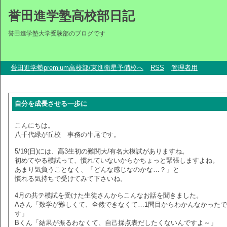
誉田進学塾高校部日記
誉田進学塾大学受験部のブログです
誉田進学塾premium高校部/東進衛星予備校へ
RSS
管理者用
自分を成長させる一歩に
こんにちは。
八千代緑が丘校 事務の牛尾です。
5/19(日)には、高3生初の難関大/有名大模試がありますね。
初めてやる模試って、慣れていないからかちょっと緊張しますよね。
あまり気負うことなく、「どんな感じなのかな…？」と
慣れる気持ちで受けてみて下さいね。
4月の共テ模試を受けた生徒さんからこんなお話を聞きました。
Aさん「数学が難しくて、全然できなくて…1問目からわかんなかったで
す」
Bくん「結果が振るわなくて、自己採点表だしたくないんですよ～」