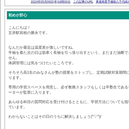
2024年05月09日(木)16時00分
この記事のURL
東進衛星予備校八千代緑
初めが肝心
こんにちは！
五井駅前校の勝永です。
なんだか最近は温度差が激しいですね。
半袖を着た次の日は肌寒く長袖を引っ張り出すという、まだまだ油断で
せん。
体調管理には気をつけたいところです。
そろそろ高1生のみなさんが塾の授業をストップし、定期試験対策期間
ります。
専用の学習スペースを用意し、必ず教務スタッフもしくは卒塾生である
ーターが監督に入ります。
あらゆる科目の質問対応を受け付けるとともに、学習方法についても指
ています。
わからないことはその日のうちに解決しましょう(^▽^)/