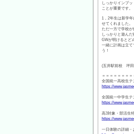
しっかりインプッ
ことが重要です。
1，2年生は新学
せてくれました。
ただ一方で学校が
しっかりと遊んだ
GWが明けるとど
一緒に計画は立て
う！
(五井駅前校 坪田
＝＝＝＝＝＝＝＝
全国統一高校生テ
https://www.jasme
全国統一中学生テ
https://www.jasmec
高3対象・部活生
https://www.jasmec
一日体験の詳細・