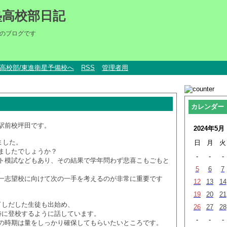
塾高校部日記
のブログです
um高校部/東進衛星予備校へ
RSS
管理者用
カレンダー
駅前校坪田です。
2024年5月
ました。
日
月
火
ましたでしょうか？
-
-
-
ト模試などもあり、その結果で学年問わず悲喜こもごもと
5
6
7
。
一志望校に向けて次の一手を考えるのが非常に重要です
12
13
14
19
20
21
了しだした生徒も出始め、
26
27
28
時に登校するように話しています。
-
-
-
の時期は量をしっかり確保してもらいたいところです。