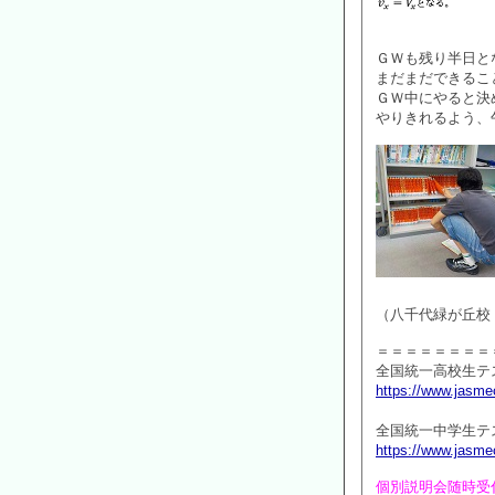
ＧＷも残り半日と
まだまだできるこ
ＧＷ中にやると決
やりきれるよう、
（八千代緑が丘校
＝＝＝＝＝＝＝＝
全国統一高校生テ
https://www.jasme
全国統一中学生テ
https://www.jasmec
個別説明会随時受