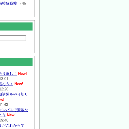
備校蘇我校
（46
折り返し！
New!
13:01
張ろう！
New!
12:20
期講習をやり切り
w!
11:43
ャンパスで素敵な
よう
New!
09:40
まだこれからで