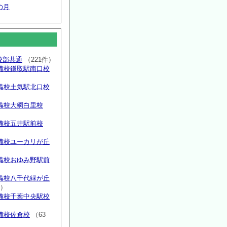
の月
高校部共通
（221件）
備校鎌取駅南口校
備校土気駅北口校
備校大網白里校
備校五井駅前校
備校ユーカリが丘
）
備校おゆみ野駅前
）
備校八千代緑が丘
件）
備校千葉中央駅校
備校佐倉校
（63