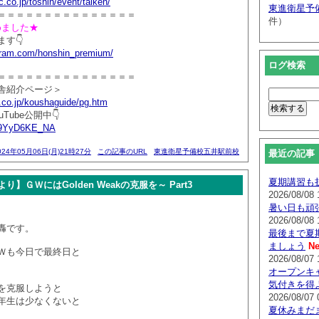
.co.jp/toshin/event/taiken/
東進衛星予
＝＝＝＝＝＝＝＝＝＝＝＝＝＝＝
件）
じめました★
す👇
agram.com/honshin_premium/
ログ検索
＝＝＝＝＝＝＝＝＝＝＝＝＝＝＝
舎紹介ページ＞
.co.jp/koushaguide/pg.htm
Tube公開中👇
/Y9YyD6KE_NA
024年05月06日(月)21時27分
この記事のURL
東進衛星予備校五井駅前校
最近の記事
夏期講習も
】ＧＷにはGolden Weakの克服を～ Part3
2026/08/08 
暑い日も頑
2026/08/08 
轟です。
最後まで夏
ましょう
Ne
Ｗも今日で最終日と
2026/08/07 
オープンキ
気付きを得
を克服しようと
2026/08/07 
年生は少なくないと
夏休みまだ