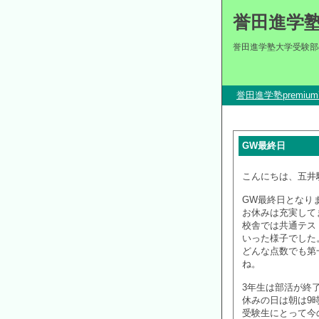
誉田進学
誉田進学塾大学受験部
誉田進学塾premi
GW最終日
こんにちは、五井
GW最終日となり
お休みは充実して
校舎では共通テス
いった様子でした
どんな点数でも第
ね。
3年生は部活が終
休みの日は朝は9
受験生にとって今