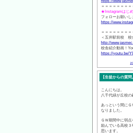
https://www.jasmec
＝＝＝＝＝＝＝＝
★Instagramは
フォローお願いしま
https://www.inst
＝＝＝＝＝＝＝＝
＜五井駅前校 校
http://www.jasmec
校舎紹介動画！You
https://youtu.be
2
【生徒からの質問より
こんにちは。
八千代緑が丘校の
あっという間にＧ
なりました。
ＧＷ期間中に弱点
励んでいる高校３
思います。