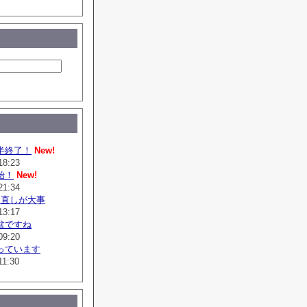
半終了！
New!
18:23
始！
New!
21:34
は直しが大事
13:17
盆ですね
09:20
っています
11:30