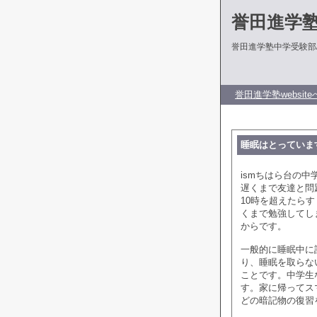
誉田進学
誉田進学塾中学受験部
誉田進学塾website
睡眠はとっていま
ismちはら台の
遅くまで友達と問
10時を超えたら
くまで勉強してし
からです。
一般的に睡眠中に
り、睡眠を取らな
ことです。中学生
す。家に帰ってス
どの暗記物の復習