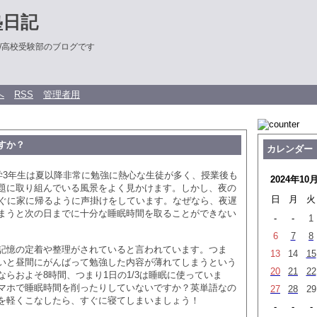
塾日記
/高校受験部のブログです
へ
RSS
管理者用
すか？
カレンダー
中学3年生は夏以降非常に勉強に熱心な生徒が多く、授業後も
2024年10
題に取り組んでいる風景をよく見かけます。しかし、夜の
日
月
火
すぐに家に帰るように声掛けをしています。なぜなら、夜遅
まうと次の日までに十分な睡眠時間を取ることができない
-
-
1
6
7
8
記憶の定着や整理がされていると言われています。つま
13
14
15
いと昼間にがんばって勉強した内容が薄れてしまうという
20
21
22
ならおよそ8時間、つまり1日の1/3は睡眠に使っていま
マホで睡眠時間を削ったりしていないですか？英単語なの
27
28
29
を軽くこなしたら、すぐに寝てしまいましょう！
-
-
-