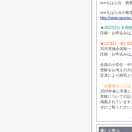
ismちはら台 教
ismちはら台の教
http://www.jasmec
★10/27(日) 
詳細・お申込みは
★11/3(日・祝)
10月実施全国統
詳細・お申込みは
全国の小学生・中
受験をお考えの方
定員により締切と
「合格者のことば
2024年春に卒
受験についての話
掲載されています
ぜひご覧ください
楽しく学ぶ