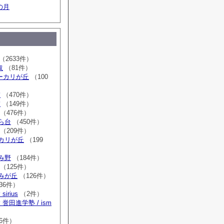
の月
（2633件）
取
（81件）
sユーカリが丘
（100
室
（470件）
室
（149件）
（476件）
はら台
（450件）
（209件）
ーカリが丘
（199
ゆみ野
（184件）
（125件）
すみが丘
（126件）
36件）
irius
（2件）
誉田進学塾 / ism
）
6件）