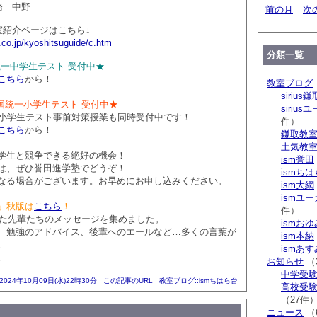
務 中野
前の月
次
室紹介ページはこちら↓
.co.jp/kyoshitsuguide/c.htm
分類一覧
全国統一中学生テスト 受付中★
こちら
から！
教室ブログ
sirius鎌
 全国統一小学生テスト 受付中★
siriu
一小学生テスト事前対策授業も同時受付中です！
件）
こちら
から！
鎌取教
土気教
学生と競争できる絶好の機会！
ism誉田
は、ぜひ誉田進学塾でどうぞ！
ismち
なる場合がございます。お早めにお申し込みください。
ism大網
ismユ
」秋版は
こちら
！
件）
業した先輩たちのメッセージを集めました。
ismお
、勉強のアドバイス、後輩へのエールなど…多くの言葉が
ism本納
。
ismあ
。
お知らせ
（
中学受験 s
2024年10月09日(水)22時30分
この記事のURL
教室ブログ::ismちはら台
高校受験 
（27件
ニュース
（