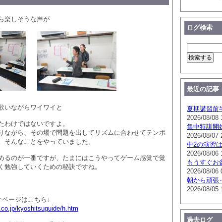
ら楽しそうな声が
ログ検索
最近の記事
歌いながらワイワイと
夏期講習前
2026/08/08 
たわけではないですよ。
集中特訓開
りながら、その場で問題を出してリズムに合わせてテンポ
2026/08/07 
。そんなことをやっていました。
中2の演習
2026/08/06 
めるのが一番ですが、たまにはこうやってゲーム感覚で覚
もうすぐお
く勉強していくための秘訣ですね。
2026/08/06 
朝から頑張
2026/08/05 
介ページはこちら↓
.co.jp/kyoshitsuguide/h.htm
過去ログ