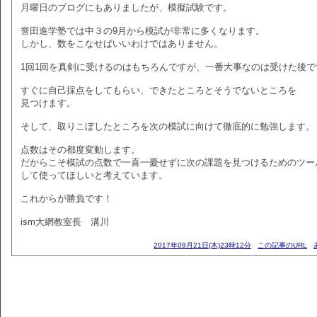
月曜日のブログにもありましたが、模擬試験です。
誉田進学塾では中３の9月から模試が非常に多くなります。
しかし、数をこなせばいいわけではありません。
1回1回を真剣に受けるのはもちろんですが、一番大事なのは受けた後で
すぐに自己採点をしてもらい、できたところとそうでないところを
見つけます。
そして、取りこぼしたところを次の模試に向けて徹底的に勉強します。
点数はその都度変動します。
だからこそ模試の点数で一喜一憂せずに次の課題を見つけるためのツー
して使ってほしいと考えています。
これからが勝負です！
ism大網教室長 溝川
2017年09月21日(木)23時12分
この記事のURL