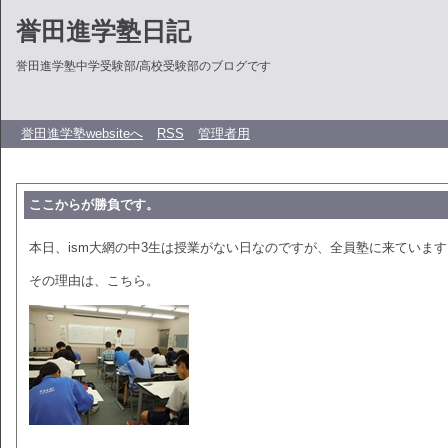
誉田進学塾日記
誉田進学塾中学受験部/高校受験部のブログです
誉田進学塾websiteへ
RSS
管理者用
ここからが勝負です。
本日、ism大網の中3生は授業がない日なのですが、全員塾に来ています
その理由は、こちら。