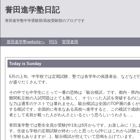
誉田進学塾日記
誉田進学塾中学受験部/高校受験部のブログです
誉田進学塾websiteへ
RSS
管理者用
Today is Sunday
6月の上旬、中学校では定期試験、塾では各学年の保護者会、などなど
が盛りだくさんです。
その中でも中学生にとって一番の恐怖は「駿台模試」です。都内・県内
難関私立校の入試問題はとても難しく、そういった入試を突破するのに
な力は通常のテストでは量れません。駿台模試は全国のTOP層の多くが
する模試です。全国的に有名なある高校へ進学すると、この模試で成績
者として名前が載った人がわんさといるという恐ろしいうわさも…。
誉田進学塾では塾生全員が受験(中1生は8月からです。お楽しみに！)し
す。生徒も学校の定期試験が終わったと思ったら(中にはこれから試験
う学校もありますが…)、駿台模試が控えていて悲鳴を上げています。