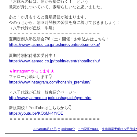
「お休みの日は、朝から塾に行く！」という
意識が身についていて、素晴らしいなと思いました。
あと１か月もすると夏期講習が始まります。
今のうちから、朝９時登校の習慣を身に着けておきましょう！
（八千代緑が丘校 牛尾）
＝＝＝＝＝＝＝＝＝＝＝＝＝＝＝＝＝＝＝＝＝＝＝
夏期定例入塾説明会7/6（土）開催！お申込みはこちら！
https://www.jasmec.co.jp/toshin/event/setsumeikai/
夏期特別招待講習受付中！
https://www.jasmec.co.jp/toshin/event/shotaikoshu/
★Instagramやってます★
フォローお願いします👇
https://www.instagram.com/honshin_premium/
＜八千代緑が丘校 校舎紹介ページ＞
http://www.jasmec.co.jp/koushaguide/pym.htm
新規開校！YouTubeはこちらから👇
https://youtu.be/KOoM-l4YrOE
＝＝＝＝＝＝＝＝＝＝＝＝＝＝＝＝＝＝＝＝＝＝＝
2024年06月15日(土)10時00分
この記事のURL
東進衛星予備校八千代緑