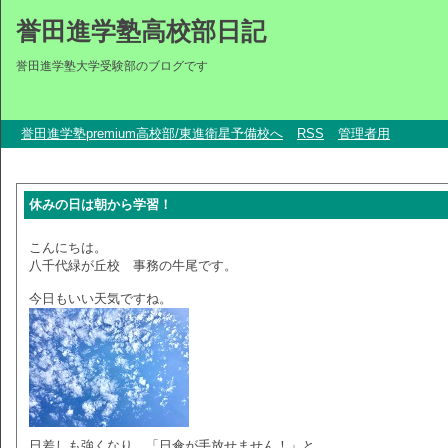
誉田進学塾高校部日記
誉田進学塾大学受験部のブログです
誉田進学塾premium高校部/東進衛星予備校へ
RSS
管理者用
休みの日は朝から学習！
こんにちは。
八千代緑が丘校 事務の牛尾です。
今日もいい天気ですね。
日差しも強くなり、「日傘が手放せません！」と