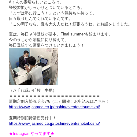
Aくんの素晴らしいところは、
登校習慣がしっかりとついているところ。
「まずは塾に行こう！」という気持ちを持って、
日々取り組んでくれているんです。
「この調子なら、夏も大丈夫だね！頑張ろうね」とお話をしました。
夏は、毎日９時登校が基本。Final summerも始まります。
今のうちから朝型に切り替えて、
毎日登校する習慣をつけていきましょう！
（八千代緑が丘校 牛尾）
＝＝＝＝＝＝＝＝＝＝＝＝＝＝＝＝＝＝＝＝＝＝＝
夏期定例入塾説明会7/6（土）開催！お申込みはこちら！
https://www.jasmec.co.jp/toshin/event/setsumeikai/
夏期特別招待講習受付中！
https://www.jasmec.co.jp/toshin/event/shotaikoshu/
★Instagramやってます★