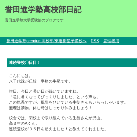
誉田進学塾高校部日記
誉田進学塾大学受験部のブログです
誉田進学塾premium高校部/東進衛星予備校へ
RSS
管理者用
連続登校〇日目！
こんにちは。
八千代緑が丘校 事務の牛尾です。
昨日、今日と暑い日が続いていますね。
「急に暑くなってびっくりしました」という声も。
この気温ですが、風邪をひいている生徒さんもいらっしゃいます。
無理は禁物。休む時はしっかり休みましょう！
校舎では、閉校まで取り組んでいる生徒さんが沢山。
高３生のAくん。
連続登校が３５日を超えました！と教えてくれました。