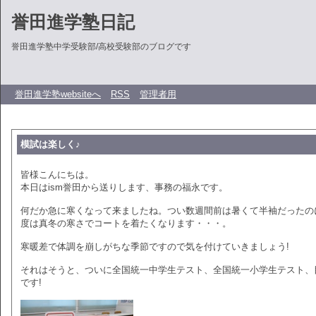
誉田進学塾日記
誉田進学塾中学受験部/高校受験部のブログです
誉田進学塾websiteへ
RSS
管理者用
模試は楽しく♪
皆様こんにちは。
本日はism誉田から送りします、事務の福永です。
何だか急に寒くなって来ましたね。つい数週間前は暑くて半袖だったの
度は真冬の寒さでコートを着たくなります・・・。
寒暖差で体調を崩しがちな季節ですので気を付けていきましょう!
それはそうと、ついに全国統一中学生テスト、全国統一小学生テスト、
です!