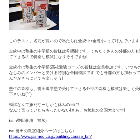
このテスト、名前が長いので私たちは全統中♪全統小♪って呼んでいます
全統中は塾生の中学部の皆様は希望制です、でもたくさんの外部の方も
て下さるので特別な模試になりそうですね!
全統小は塾生の小学部(高校受験コース)の皆様は全員参加です、いつも
なじみのメンバーと受ける特別な全国模試です!でも外部の方も加わっ
んだかさらにとても楽しそう!
塾生の皆様も、誉田進学塾で受けて下さる外部の皆様も模試は楽しく受
下さいね(^^)
模試なんて嫌だなーしかも休みの日に!
なんて言っていたらもったいない!さあ、お勉強の全国大会です!
(ism誉田事務 福永)
ism誉田の教室紹介ページはこちら↓
https://www.jasmec.co.jp/building/course_k/h/