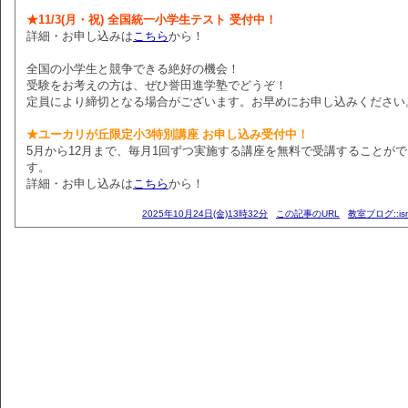
★11/3(月・祝) 全国統一小学生テスト 受付中！
詳細・お申し込みは
こちら
から！
全国の小学生と競争できる絶好の機会！
受験をお考えの方は、ぜひ誉田進学塾でどうぞ！
定員により締切となる場合がございます。お早めにお申し込みください
★ユーカリが丘限定小3特別講座 お申し込み受付中！
5月から12月まで、毎月1回ずつ実施する講座を無料で受講することが
す。
詳細・お申し込みは
こちら
から！
2025年10月24日(金)13時32分
この記事のURL
教室ブログ::i