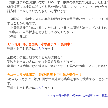
（誉田進学塾にお通いの方は11/5（水）以降の授業にてお渡しいたしま
成績帳票には非常に詳しく結果分析が記載してありますので、ぜひ今後
習方針に生かしていただきたいと思います。
※全国統一中学生テストの解答解説は東進衛星予備校ホームページより
することが可能です。
本日受験終了時にお渡しいたしました案内に閲覧方法がございますの
ご確認の上自己採点をぜひ行ってみてください！
（教務 森山）
★11/3(月・祝) 全国統一小学生テスト 受付中！
詳細・お申し込みは
こちら
から！
全国の小学生と競争できる絶好の機会！
受験をお考えの方は、ぜひ誉田進学塾でどうぞ！
定員により締切となる場合がございます。お早めにお申し込みください
★ユーカリが丘限定小3特別講座 お申し込み受付中！
5月から12月まで、毎月1回ずつ実施する講座を無料で受講することが
す。
詳細・お申し込みは
こちら
から！
2025年10月26日(日)13時51分
この記事のURL
教室