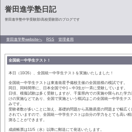
誉田進学塾日記
誉田進学塾中学受験部/高校受験部のブログです
誉田進学塾websiteへ
RSS
管理者用
全国統一中学生テスト！
本日（10/26）、全国統一中学生テストを実施いたしました！
全国統一中学生テストは東進衛星予備校主催の全国規模の模試です。
同日、同時間帯に、日本全国で中1～中3生が一斉に受験しています。
日頃、模擬試験は多く受験しますが、千葉県内での実施や限られた学力
けの実施などであり、全国で実施という模試はこの全国統一中学生テス
みです。
受験者数が多いことに加え、基礎的問題から高難易度の問題まで幅広く
されていますので、全国統一中学生テストは自分の学力をとても高い精
測ることができます。
成績帳票は11/5（水）以降に郵送にて発送いたします。