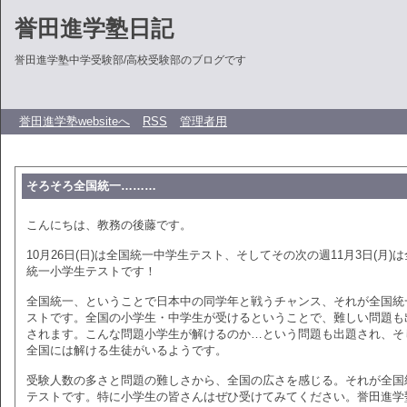
誉田進学塾日記
誉田進学塾中学受験部/高校受験部のブログです
誉田進学塾websiteへ
RSS
管理者用
そろそろ全国統一………
こんにちは、教務の後藤です。
10月26日(日)は全国統一中学生テスト、そしてその次の週11月3日(月)
統一小学生テストです！
全国統一、ということで日本中の同学年と戦うチャンス、それが全国統
ストです。全国の小学生・中学生が受けるということで、難しい問題も
されます。こんな問題小学生が解けるのか…という問題も出題され、そ
全国には解ける生徒がいるようです。
受験人数の多さと問題の難しさから、全国の広さを感じる。それが全国
テストです。特に小学生の皆さんはぜひ受けてみてください。誉田進学