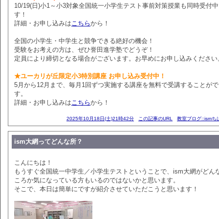
10/19(日)小1～小3対象全国統一小学生テスト事前対策授業も同時受付
す！
詳細・お申し込みは
こちら
から！
全国の小学生・中学生と競争できる絶好の機会！
受験をお考えの方は、ぜひ誉田進学塾でどうぞ！
定員により締切となる場合がございます。お早めにお申し込みください
★ユーカリが丘限定小3特別講座 お申し込み受付中！
5月から12月まで、毎月1回ずつ実施する講座を無料で受講することが
す。
詳細・お申し込みは
こちら
から！
2025年10月18日(土)21時42分
この記事のURL
教室ブログ::ism
ism大網ってどんな所？
こんにちは！
もうすぐ全国統一中学生／小学生テストということで、ism大網がどん
ころか気になっている方もいるのではないかと思います。
そこで、本日は簡単にですが紹介させていただこうと思います！