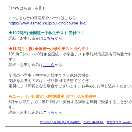
(ismちはら台 村田)
ismちはら台の教室紹介ページはこちら↓
https://www.jasmec.co.jp/building/course_k/c/
★10/26(日) 全国統一中学生テスト 受付中！
詳細・お申し込みは
こちら
から！
★11/3(月・祝) 全国統一小学生テスト 受付中！
10/19(日)小1～小3対象全国統一小学生テスト事前対策授業も同時受付
す！
詳細・お申し込みは
こちら
から！
全国の小学生・中学生と競争できる絶好の機会！
受験をお考えの方は、ぜひ誉田進学塾でどうぞ！
定員により締切となる場合がございます。お早めにお申し込みください
★ユーカリが丘限定小3特別講座 お申し込み受付中！
5月から12月まで、毎月1回ずつ実施する講座を無料で受講することが
す。
詳細・お申し込みは
こちら
から！
2025年10月18日(土)12時09分
この記事のURL
教室ブログ::ism