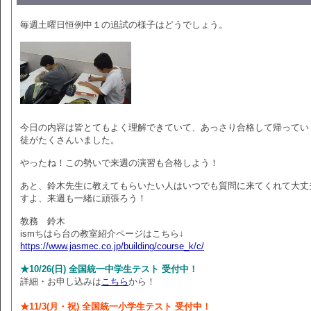
毎週土曜日恒例中１の追試の様子はどうでしょう。
今日の内容は皆とてもよく理解できていて、あっさり合格して帰ってい
徒がたくさんいました。
やったね！この勢いで来週の演習も合格しよう！
あと、鈴木先生に教えてもらいたい人はいつでも質問に来てくれて大丈
すよ、来週も一緒に頑張ろう！
教務 鈴木
ismちはら台の教室紹介ページはこちら↓
https://www.jasmec.co.jp/building/course_k/c/
★10/26(日) 全国統一中学生テスト 受付中！
詳細・お申し込みは
こちら
から！
★11/3(月・祝) 全国統一小学生テスト 受付中！