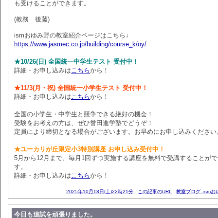
も受けることができます。
(教務 後藤)
ismおゆみ野の教室紹介ページはこちら↓
https://www.jasmec.co.jp/building/course_k/oy/
★10/26(日) 全国統一中学生テスト 受付中！
詳細・お申し込みは
こちら
から！
★11/3(月・祝) 全国統一小学生テスト 受付中！
詳細・お申し込みは
こちら
から！
全国の小学生・中学生と競争できる絶好の機会！
受験をお考えの方は、ぜひ誉田進学塾でどうぞ！
定員により締切となる場合がございます。お早めにお申し込みください
★ユーカリが丘限定小3特別講座 お申し込み受付中！
5月から12月まで、毎月1回ずつ実施する講座を無料で受講することが
す。
詳細・お申し込みは
こちら
から！
2025年10月18日(土)22時21分
この記事のURL
教室ブログ::ism
今日も追試を頑張りました。