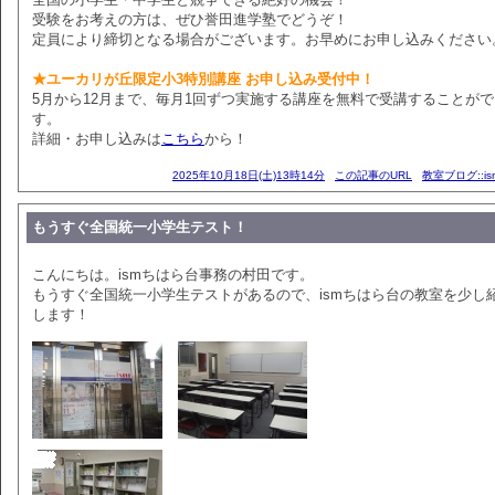
受験をお考えの方は、ぜひ誉田進学塾でどうぞ！
定員により締切となる場合がございます。お早めにお申し込みください
★ユーカリが丘限定小3特別講座 お申し込み受付中！
5月から12月まで、毎月1回ずつ実施する講座を無料で受講することが
す。
詳細・お申し込みは
こちら
から！
2025年10月18日(土)13時14分
この記事のURL
教室ブログ::i
もうすぐ全国統一小学生テスト！
こんにちは。ismちはら台事務の村田です。
もうすぐ全国統一小学生テストがあるので、ismちはら台の教室を少し
します！