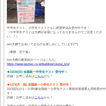
中学生テスト、小学生テストともに絶賛申込み受付中です！
（※中学生テストは大網が会場になっておりませんのでご注意くださ
い…！）
ism大網でお会いできるのを楽しみにしています(^^)
（事務 五十嵐）
ism大網の教室紹介ページはこちら↓
https://www.jasmec.co.jp/building/course_k/o/
★10/26(日) 全国統一中学生テスト 受付中！
詳細・お申し込みは
こちら
から！
★11/3(月・祝) 全国統一小学生テスト 受付中！
10/19(日)小1～小3対象全国統一小学生テスト事前対策授業も同時受付
す！
詳細・お申し込みは
こちら
から！
全国の小学生・中学生と競争できる絶好の機会！