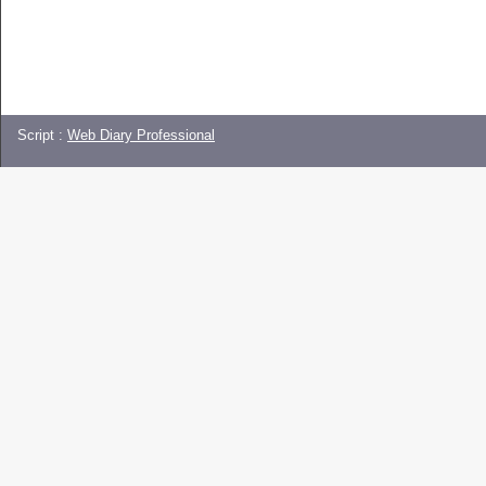
Script :
Web Diary Professional