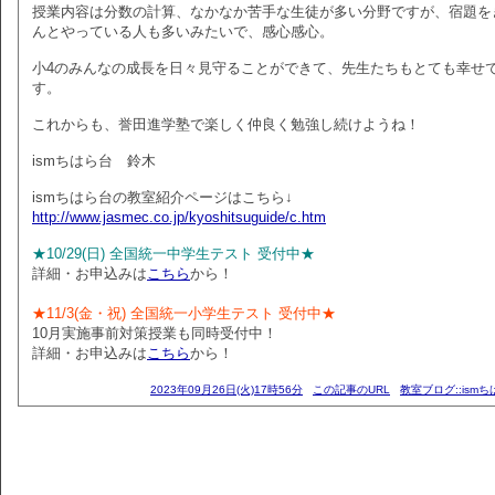
授業内容は分数の計算、なかなか苦手な生徒が多い分野ですが、宿題を
んとやっている人も多いみたいで、感心感心。
小4のみんなの成長を日々見守ることができて、先生たちもとても幸せ
す。
これからも、誉田進学塾で楽しく仲良く勉強し続けようね！
ismちはら台 鈴木
ismちはら台の教室紹介ページはこちら↓
http://www.jasmec.co.jp/kyoshitsuguide/c.htm
★10/29(日) 全国統一中学生テスト 受付中★
詳細・お申込みは
こちら
から！
★11/3(金・祝) 全国統一小学生テスト 受付中★
10月実施事前対策授業も同時受付中！
詳細・お申込みは
こちら
から！
2023年09月26日(火)17時56分
この記事のURL
教室ブログ::ism