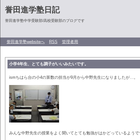
誉田進学塾日記
誉田進学塾中学受験部/高校受験部のブログです
誉田進学塾websiteへ
RSS
管理者用
小学4年生、とても調子がいいみたいです。
ismちはら台の小4の算数の担当が9月から中野先生になりましたが…。
みんな中野先生の授業をよく聞いてとても勉強がはかどっているようで