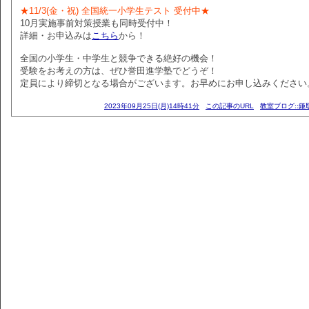
★11/3(金・祝) 全国統一小学生テスト 受付中★
10月実施事前対策授業も同時受付中！
詳細・お申込みは
こちら
から！
全国の小学生・中学生と競争できる絶好の機会！
受験をお考えの方は、ぜひ誉田進学塾でどうぞ！
定員により締切となる場合がございます。お早めにお申し込みください
2023年09月25日(月)14時41分
この記事のURL
教室ブログ::鎌