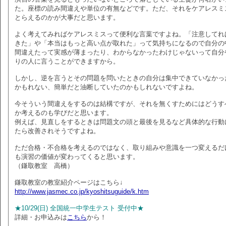
た。座標の読み間違えや単位の有無などです。ただ、それをケアレスミ
とらえるのかが大事だと思います。
よく考えてみればケアレスミスって便利な言葉ですよね。「注意してれ
きた」や「本当はもっと高い点が取れた」って気持ちになるので自分の
間違えたって実感が薄まったり、わからなかったわけじゃないって自分
りの人に言うことができますから。
しかし、逆を言うとその問題を問いたときの自分は集中できていなかっ
かもれない、簡単だと油断していたのかもしれないですよね。
今そういう間違えをするのは結構ですが、それを無くすためにはどうす
か考えるのも学びだと思います。
例えば、見直しをするときは問題文の頭と最後を見るなど具体的な行動
たら改善されそうですよね。
ただ合格・不合格を考えるのではなく、取り組みや意識を一つ変えるだ
も演習の価値が変わってくると思います。
（鎌取教室 高橋）
鎌取教室の教室紹介ページはこちら↓
http://www.jasmec.co.jp/kyoshitsuguide/k.htm
★10/29(日) 全国統一中学生テスト 受付中★
詳細・お申込みは
こちら
から！