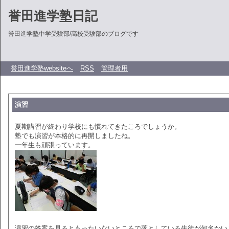
誉田進学塾日記
誉田進学塾中学受験部/高校受験部のブログです
誉田進学塾websiteへ
RSS
管理者用
演習
夏期講習が終わり学校にも慣れてきたころでしょうか。
塾でも演習が本格的に再開しましたね。
一年生も頑張っています。
演習の答案を見るともったいないところで落としている生徒が何名かい