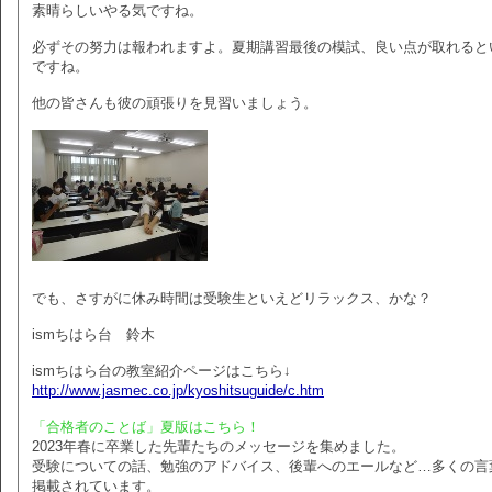
素晴らしいやる気ですね。
必ずその努力は報われますよ。夏期講習最後の模試、良い点が取れると
ですね。
他の皆さんも彼の頑張りを見習いましょう。
でも、さすがに休み時間は受験生といえどリラックス、かな？
ismちはら台 鈴木
ismちはら台の教室紹介ページはこちら↓
http://www.jasmec.co.jp/kyoshitsuguide/c.htm
「合格者のことば」夏版はこちら！
2023年春に卒業した先輩たちのメッセージを集めました。
受験についての話、勉強のアドバイス、後輩へのエールなど…多くの言
掲載されています。