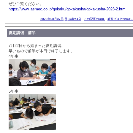
ぜひご覧ください。
https://www.jasmec.co.jp/gokaku/gokakusha/gokakusha-2023-2.htm
2023年08月07日(月)14時54分
この記事のURL
教室ブログ::ism
夏期講習 前半
7月22日から始まった夏期講習。
早いもので前半が本日で終了します。
4年生
5年生