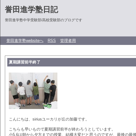
誉田進学塾日記
誉田進学塾中学受験部/高校受験部のブログです
誉田進学塾websiteへ
RSS
管理者用
夏期講習前半終了
こんにちは、siriusユーカリが丘の加藤です。
こちらも早いもので夏期講習前半が終わろうとしています。
小5,6は朝から夕方までの授業、結構大変だと思うのですが、最後の最