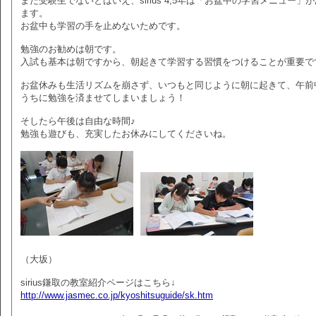
まだ受験生でないとはいえ、sirius 4,5年は「お盆中の学習メニュー」
ます。
お盆中も学習の手を止めないためです。
勉強のお勧めは朝です。
入試も基本は朝ですから、朝起きて学習する習慣をつけることが重要で
お盆休みも生活リズムを崩さず、いつもと同じように朝に起きて、午前
うちに勉強を済ませてしまいましょう！
そしたら午後は自由な時間♪
勉強も遊びも、充実したお休みにしてくださいね。
（大坂）
sirius鎌取の教室紹介ページはこちら↓
http://www.jasmec.co.jp/kyoshitsuguide/sk.htm