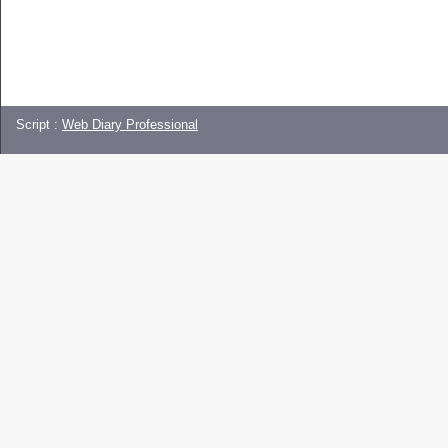
Script :
Web Diary Professional