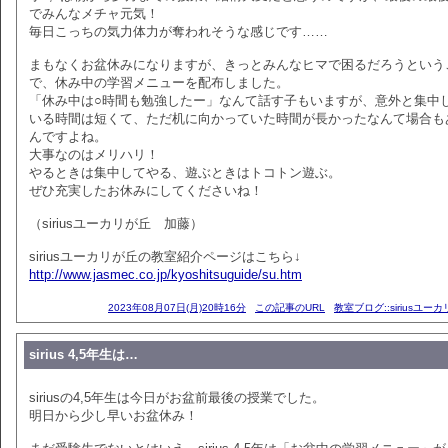
でみんなメチャ元気！
毎日こっちの気力体力が奪われそうな感じです……
まもなくお盆休みになりますが、きっとみんなヒマで困るだろうという
で、休み中の学習メニューを配布しました。
「休み中は○時間も勉強したー」なんて話す子もいますが、意外と集中
いる時間は短くて、ただ机に向かっていた時間が長かったなんて場合も
んですよね。
大事なのはメリハリ！
やるときは集中してやる、遊ぶときはトコトン遊ぶ。
ぜひ充実したお休みにしてくださいね！
（siriusユーカリが丘 加藤）
siriusユーカリが丘の教室紹介ページはこちら↓
http://www.jasmec.co.jp/kyoshitsuguide/su.htm
2023年08月07日(月)20時16分
この記事のURL
教室ブログ::siriusユー
sirius 4,5年生は…
siriusの4,5年生は今日がお盆前最後の授業でした。
明日から少し早いお盆休み！