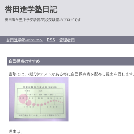
誉田進学塾日記
誉田進学塾中学受験部/高校受験部のブログです
誉田進学塾websiteへ
RSS
管理者用
自己採点のすすめ
当塾では、模試やテストがある毎に自己採点表を配布し提出を促します
理由は、