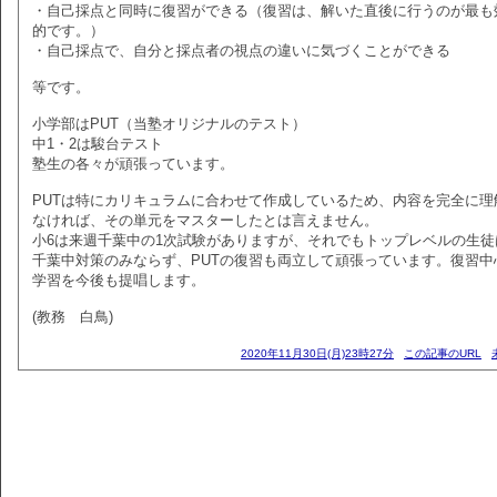
・自己採点と同時に復習ができる（復習は、解いた直後に行うのが最も
的です。）
・自己採点で、自分と採点者の視点の違いに気づくことができる
等です。
小学部はPUT（当塾オリジナルのテスト）
中1・2は駿台テスト
塾生の各々が頑張っています。
PUTは特にカリキュラムに合わせて作成しているため、内容を完全に理
なければ、その単元をマスターしたとは言えません。
小6は来週千葉中の1次試験がありますが、それでもトップレベルの生徒
千葉中対策のみならず、PUTの復習も両立して頑張っています。復習中
学習を今後も提唱します。
(教務 白鳥)
2020年11月30日(月)23時27分
この記事のURL