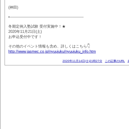
(神田)
•----------------------------------------------------------------
冬期定例入塾試験 受付実施中！★
2020年11月21日(土)
お申込受付中です！
その他のイベント情報も含め、詳しくはこちら👇
http://www.jasmec.co.jp/nyuujuku/nyuujuku_info.htm
2020年11月14日(土)21時27分
この記事のURL