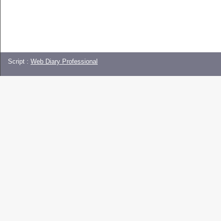
Script :
Web Diary Professional