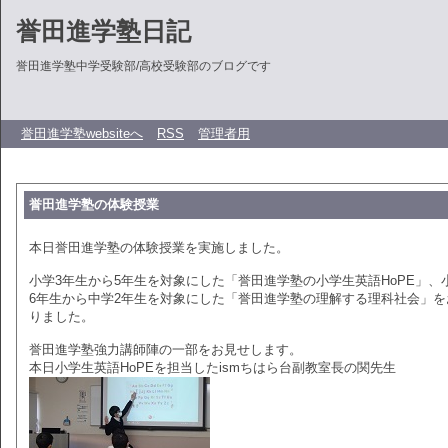
誉田進学塾日記
誉田進学塾中学受験部/高校受験部のブログです
誉田進学塾websiteへ
RSS
管理者用
誉田進学塾の体験授業
本日誉田進学塾の体験授業を実施しました。
小学3年生から5年生を対象にした「誉田進学塾の小学生英語HoPE」、
6年生から中学2年生を対象にした「誉田進学塾の理解する理科社会」を
りました。
誉田進学塾強力講師陣の一部をお見せします。
本日小学生英語HoPEを担当したismちはら台副教室長の関先生