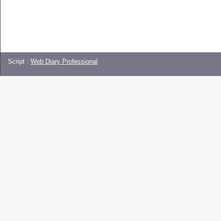
Script :
Web Diary Professional