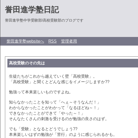
誉田進学塾日記
誉田進学塾中学受験部/高校受験部のブログです
誉田進学塾websiteへ
RSS
管理者用
高校受験のその先は
生徒たちがこれから越えていく壁「高校受験」。
「高校受験」と聞くとどんな感じをイメージしますか??
勉強って本来楽しいものですよね。
知らなかったことを知って「へぇ～そうなんだ！」
わからなかったことがわかって「なるほどね～！」
できなかったことができて「やった～！」
そんなたくさんの刺激を受けるのが勉強の良さのはず。
でも「受験」となるとどうでしょう??
本来楽しいはずの勉強が「苦行」のように感じられるかも。