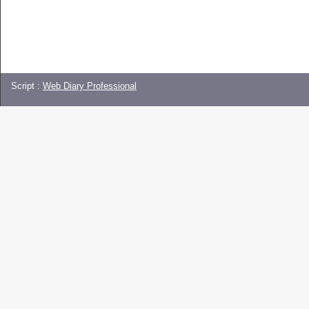
Script :
Web Diary Professional